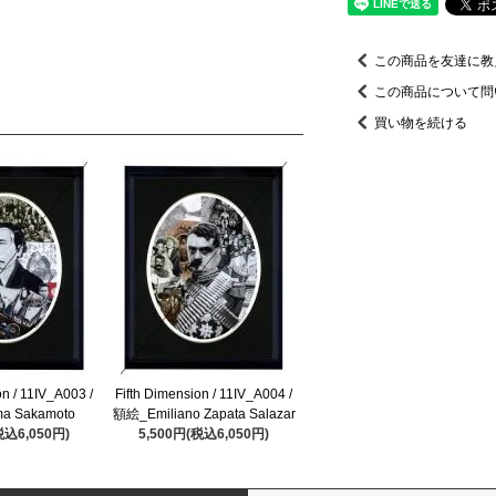
この商品を友達に教
この商品について問
買い物を続ける
on / 11IV_A003 /
Fifth Dimension / 11IV_A004 /
a Sakamoto
額絵_Emiliano Zapata Salazar
税込6,050円)
5,500円(税込6,050円)