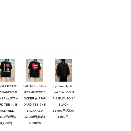
 MUSICIAN /
LAD MUSICIAN /
my beautiful lan
RMANENT R
PERMANENT R
dlet / NYLON M
KER pt STAN
OCKER pt STAN
A-1 BLOUSON /
D TEE 4 / B
DARD TEE 5 / B
BLACK
LACK×RED
LACK×RED
59,000円(税込6
,000円(税込1
12,000円(税込1
4,900円)
3,200円)
3,200円)