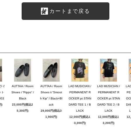
カートまで戻る
ブライ
AUTTAA / Room
AUTTAA / Room
LAD MUSICIAN /
LAD MUSICIAN /
LAD
ット
Shoes i “Pippo” /
Shoes ii “Smoot
PERMANENT R
PERMANENT R
PE
03
Black
h Kip” / Black×Bl
OCKER pt STAN
OCKER pt STAN
OC
円)
23,000円(税込2
ack
DARD TEE 1 / B
DARD TEE 2 / B
DAR
5,300円)
29,000円(税込3
LACK
LACK
1,900円)
12,000円(税込1
12,000円(税込1
12
3,200円)
3,200円)