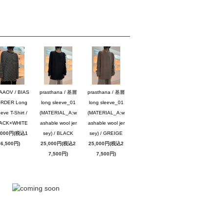
AAOV / BIAS
prasthana / 基層
prasthana / 基層
RDER Long
long sleeve_01
long sleeve_01
eve T-Shirt /
(MATERIAL_A:w
(MATERIAL_A:w
ACK×WHITE
ashable wool jer
ashable wool jer
,000円(税込1
sey) / BLACK
sey) / GREIGE
6,500円)
25,000円(税込2
25,000円(税込2
7,500円)
7,500円)