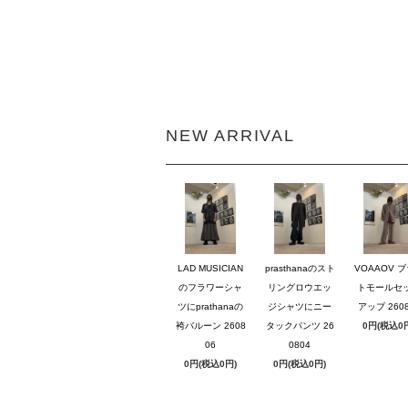
NEW ARRIVAL
LAD MUSICIAN
prasthanaのスト
VOAAOV 
のフラワーシャ
リングロウエッ
トモールセ
ツにprathanaの
ジシャツにニー
アップ 2608
袴バルーン 2608
タックパンツ 26
0円(税込0
06
0804
0円(税込0円)
0円(税込0円)