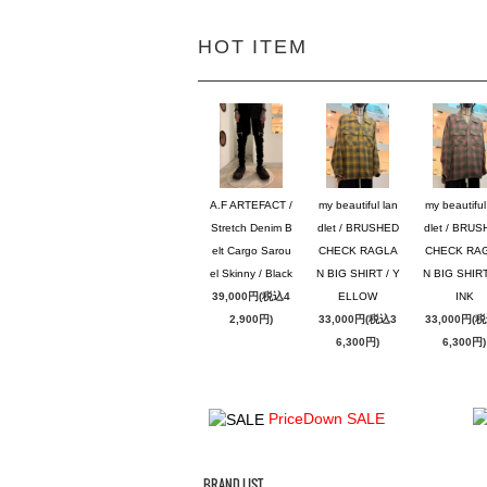
HOT ITEM
A.F ARTEFACT /
my beautiful lan
my beautiful
Stretch Denim B
dlet / BRUSHED
dlet / BRU
elt Cargo Sarou
CHECK RAGLA
CHECK RA
el Skinny / Black
N BIG SHIRT / Y
N BIG SHIRT
39,000円(税込4
ELLOW
INK
2,900円)
33,000円(税込3
33,000円(
6,300円)
6,300円)
PriceDown SALE
BRAND LIST