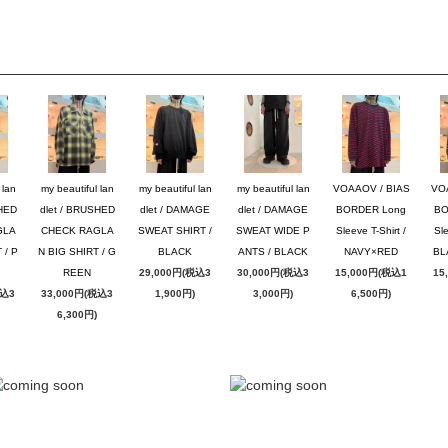
 lan
my beautiful lan
my beautiful lan
my beautiful lan
VOAAOV / BIAS
VO
SHED
dlet / BRUSHED
dlet / DAMAGE
dlet / DAMAGE
BORDER Long
BO
GLA
CHECK RAGLA
SWEAT SHIRT /
SWEAT WIDE P
Sleeve T-Shirt /
Sle
 / P
N BIG SHIRT / G
BLACK
ANTS / BLACK
NAVY×RED
BL
REEN
29,000円(税込3
30,000円(税込3
15,000円(税込1
15
税込3
33,000円(税込3
1,900円)
3,000円)
6,500円)
6,300円)