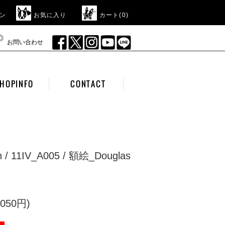
ン
お気に入り
カート(
0
)
お問い合わせ
HOPINFO
CONTACT
on / 11IV_A005 / 額絵_Douglas
050円)