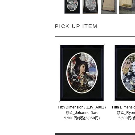
PICK UP ITEM
Fifth Dimension / 11IV_A001 /
Fifth Dimensi
額絵_Jehanne Darc
額絵_Ryom
5,500円(税込6,050円)
5,500円(