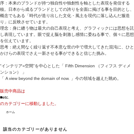
序：本来のブランドが持つ独自性や独創性を軸とした表現を発信する
核。日本から成るブランドとしての誇りを全面に掲げる事を目的とし、
概念でもある「時代が造り出した文化・風土を現代に落し込んだ服造
り」に反映させています。
理念：身に纏う物は最大の自己表現と考え、グラフィックには思想を託
し表現しています。眼で捉え脳を刺激し感情に委ねる事で、個々に思想
を伝えています。
思考：絶え間なく繰り返す不本意な世の中で増大してきた混沌に、ひと
かけらの表現でさえ一新させる事ができると信じた挑み。
“インテリア=空間”を中心とした「 Fifth Dimension （フィフス ディメ
ンション） 」
「 A view beyond the domain of now. 」今の領域を越えた眺め。
販売中商品は
■etc.
のカテゴリーに移動しました。
ホーム
該当のカテゴリーがありません