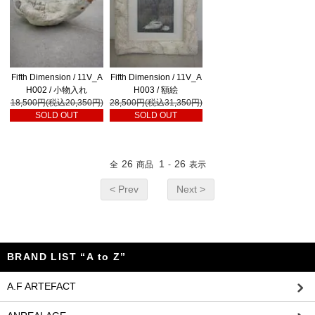
Fifth Dimension / 11V_A
Fifth Dimension / 11V_A
H002 / 小物入れ
H003 / 額絵
18,500円(税込20,350円)
28,500円(税込31,350円)
SOLD OUT
SOLD OUT
26
1
26
全
商品
-
表示
< Prev
Next >
BRAND LIST “A to Z”
A.F ARTEFACT