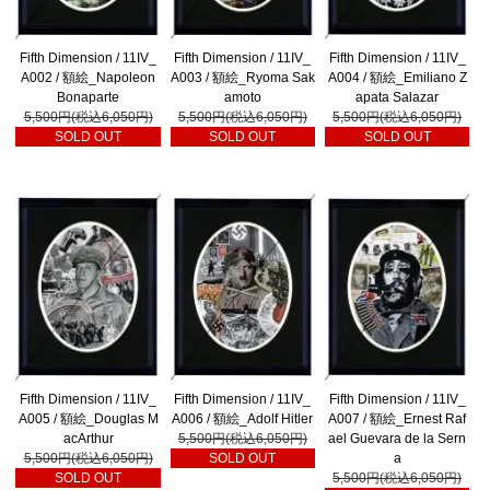
Fifth Dimension / 11IV_
Fifth Dimension / 11IV_
Fifth Dimension / 11IV_
A002 / 額絵_Napoleon
A003 / 額絵_Ryoma Sak
A004 / 額絵_Emiliano Z
Bonaparte
amoto
apata Salazar
5,500円(税込6,050円)
5,500円(税込6,050円)
5,500円(税込6,050円)
SOLD OUT
SOLD OUT
SOLD OUT
Fifth Dimension / 11IV_
Fifth Dimension / 11IV_
Fifth Dimension / 11IV_
A005 / 額絵_Douglas M
A006 / 額絵_Adolf Hitler
A007 / 額絵_Ernest Raf
acArthur
5,500円(税込6,050円)
ael Guevara de la Sern
5,500円(税込6,050円)
SOLD OUT
a
SOLD OUT
5,500円(税込6,050円)