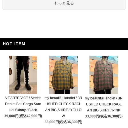
もっと見る
HOT ITEM
A.F ARTEFACT / Stretch
my beautiful landlet / BR
my beautiful landlet / BR
Denim Belt Cargo Saro
USHED CHECK RAGL
USHED CHECK RAGL
uel Skinny / Black
AN BIG SHIRT / YELLO
AN BIG SHIRT / PINK
39,000円(税込42,900円)
W
33,000円(税込36,300円)
33,000円(税込36,300円)