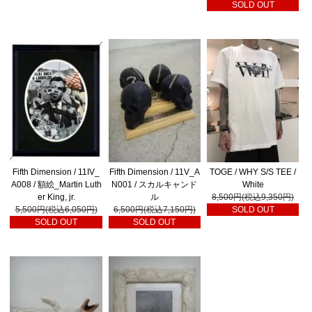
SOLD OUT
Fifth Dimension / 11IV_
Fifth Dimension / 11V_A
TOGE / WHY S/S TEE /
A008 / 額絵_Martin Luth
N001 / スカルキャンド
White
er King, jr.
ル
8,500円(税込9,350円)
5,500円(税込6,050円)
6,500円(税込7,150円)
SOLD OUT
SOLD OUT
SOLD OUT