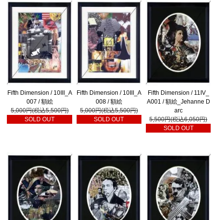
Fifth Dimension / 10III_A
Fifth Dimension / 10III_A
Fifth Dimension / 11IV_
007 / 額絵
008 / 額絵
A001 / 額絵_Jehanne D
5,000円(税込5,500円)
5,000円(税込5,500円)
arc
SOLD OUT
SOLD OUT
5,500円(税込6,050円)
SOLD OUT