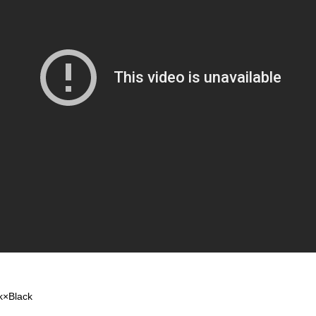
k×Black