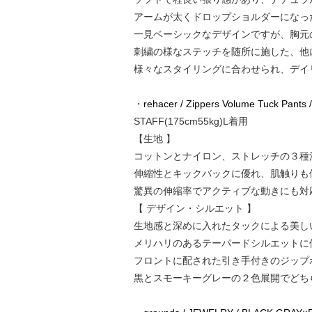
アームが太くドロップショルダーになっ
一見ベーシックなデザインですが、胸元
刺繍の様なステッチを随所に施した、他
様々なスタイリングに合わせられ、デイ
・
rehacer / Zippers Volume Tuck Pants /
STAFF(175cm55kg)L着用
【生地 】
コットンとナイロン、ストレッチの３種混紡
伸縮性とキックバックに優れ、肌触りも
驚異の伸縮率でアクティブな動きにも対
【 デザイン・シルエット 】
生地感と深めに入れたタックによる美し
メリハリのあるテーパードシルエットに
フロントに配された引き手付きのジップ
黒とスモーキーグレーの２色展開でどち