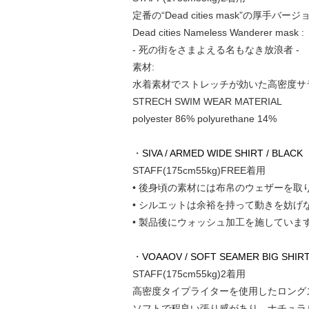
定番の“Dead cities mask”の厚手バー
Dead cities Nameless Wanderer mask :
- 死の街をさまよえる名もなき放浪者 -
素材:
水着素材でストレッチが効いた高密度サ
STRECH SWIM WEAR MATERIAL
polyester 86% polyurethane 14%
・
SIVA / ARMED WIDE SHIRT / BLACK
STAFF(175cm55kg)FREE着用
• 後身頃の素材には布帛のウェザーを
• シルエットは余裕を持って動きを妨
• 製品後にウォッシュ加工を施していま
・
VOAAOV / SOFT SEAMER BIG SHIRT 
STAFF(175cm55kg)2着用
高密度タイプライターを使用したロング
ソフトで程良い張り感があり、ナチュラ