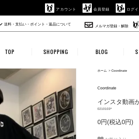
アカウント
会員登録
ログイ
送料・支払い・ポイント・返品について
メルマガ登録・解除
TOP
SHOPPING
BLOG
S
ホーム
>
Coordinate
Coordinate
インスタ動画から
0210103*
0円(税込0円)