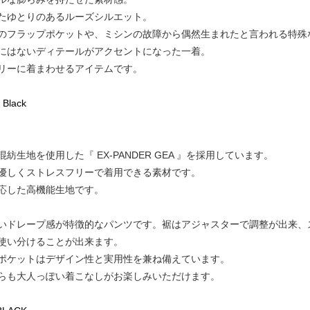
たゆとりのあるルーズシルエット。
のフラップポケットや、ミシンの故障から偶然生まれたと言われる特殊
にはないディテールがアクセントになった一着。
リーに着まわせるアイテムです。
 Black
生地を使用した『 EX-PANDER GEA 』を採用しています。
優しくストレスフリーで着用できる素材です。
応した高機能生地です。
いドレープ感が特徴的なパンツです。裾はアジャスターで調整が出来、
使い分けることが出来ます。
ポケットはデザイン性と実用性を兼ね備えています。
らも大人っぽい着こなしがお楽しみいただけます。