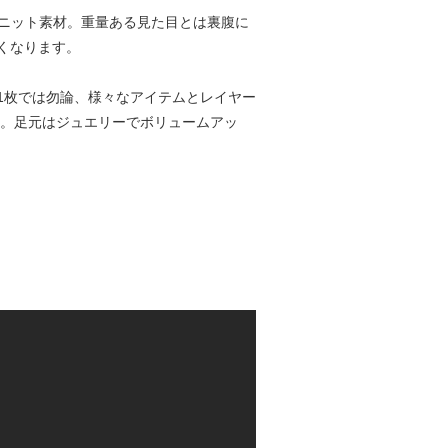
ルのニット素材。重量ある見た目とは裏腹に
くなります。
1枚では勿論、様々なアイテムとレイヤー
に。足元はジュエリーでボリュームアッ