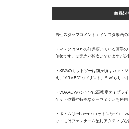
商品説
男性スタッフコメント：インスタ動画の
・マスクはSUSの好評頂いている薄手
印象です。※完売が相次いでいますが定
・SIVAのカットソーは前身頃はカット
え、“ARMED”のプリント。SIVAらし
・VOAAOVのシャツは高密度タイプラ
ケット位置や特殊なシーマミシンを使用し
・ボトムはrehacerのコットン/ナ
ットにはファスナーを配しアクティブな