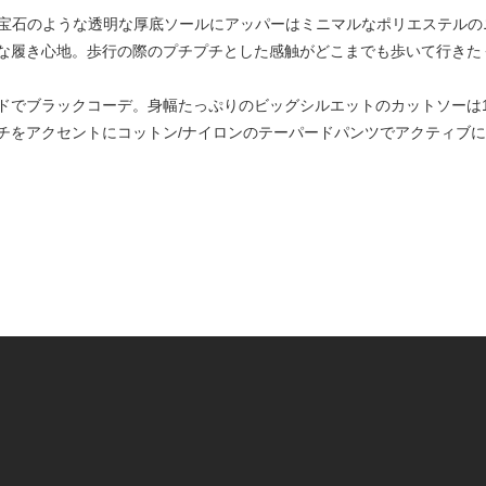
LRY”。宝石のような透明な厚底ソールにアッパーはミニマルなポリエステ
な履き心地。歩行の際のプチプチとした感触がどこまでも歩いて行きた
ドでブラックコーデ。身幅たっぷりのビッグシルエットのカットソーは
チをアクセントにコットン/ナイロンのテーパードパンツでアクティブ