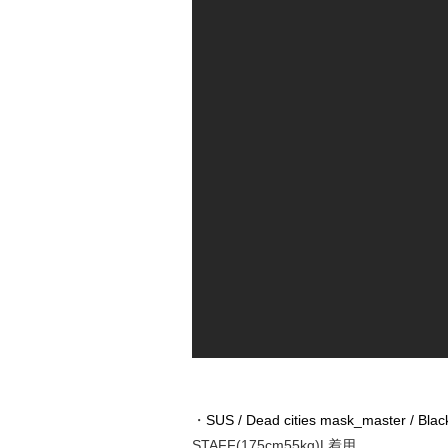
・
SUS / Dead cities mask_master / Blac
STAFF(175cm55kg)L着用