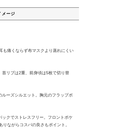
イメージ
耳も痛くならず布マスクより蒸れにくい
。首リブは2重、前身頃は5枚で切り替
ーのルーズシルエット。胸元のフラップポ
クバックでストレスフリー。フロントポケ
ありながらコスパの良さもポイント。