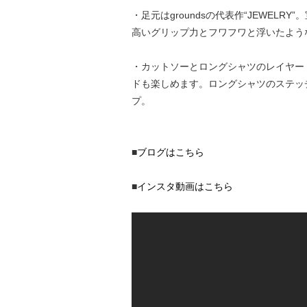
・足元はgroundsの代表作“JEWE
高いグリップ力とフワフワと浮いたよう
・カットソーとロングシャツのレイヤー
ドも楽しめます。ロングシャツのステッ
プ。
■
ブログはこちら
■
インスタ動画はこちら