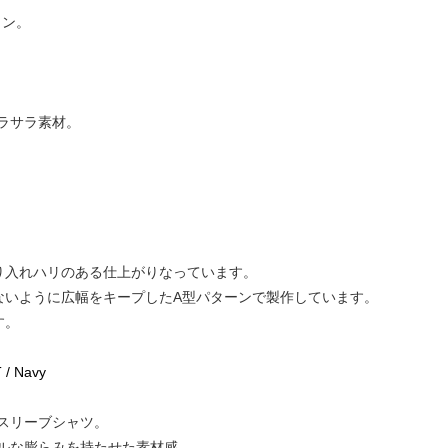
ジョン。
ラサラ素材。
取り入れハリのある仕上がりなっています。
げないように広幅をキープしたA型パターンで製作しています。
す。
/ Navy
スリーブシャツ。
ルな膨らみを持たせた素材感。