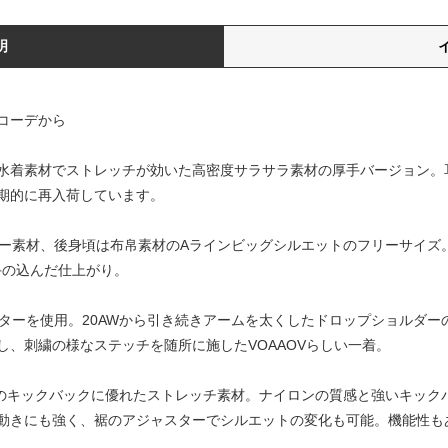
明
コーデから
の水着素材でストレッチが効いた高密度サラサラ素材の厚手バージョン。
期的に再入荷しています。
ソー素材、後身頃は布帛素材のAラインビッグシルエットのフリーサイズ
い手の込んだ仕上がり。
イターを使用。20AWから引き続きアームを太くしたドロップショルダ
、刺繍の様なステッチを随所に施したVOAAOVらしい一着。
イロンのキックバックに優れたストレッチ素材。ナイロンの質感と強いキッ
動きにも強く、裾のアジャスターでシルエットの変化も可能。機能性も