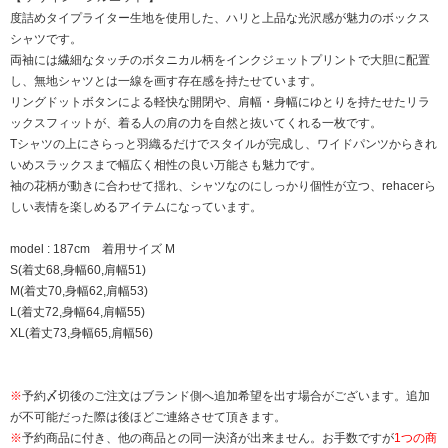
度詰めタイプライター生地を使用した、ハリと上品な光沢感が魅力のボックス
シャツです。
両袖には繊細なタッチのボタニカル柄をインクジェットプリントで大胆に配置
し、無地シャツとは一線を画す存在感を持たせています。
リングドットボタンによる軽快な開閉や、肩幅・身幅にゆとりを持たせたリラ
ックスフィットが、着る人の肩の力を自然と抜いてくれる一枚です。
Tシャツの上にさらっと羽織るだけでスタイルが完成し、ワイドパンツからきれ
いめスラックスまで幅広く相性の良い万能さも魅力です。
袖の花柄が動きに合わせて揺れ、シャツなのにしっかり個性が立つ、rehacerら
しい表情を楽しめるアイテムになっています。
model : 187cm 着用サイズ M
S(着丈68,身幅60,肩幅51)
M(着丈70,身幅62,肩幅53)
L(着丈72,身幅64,肩幅55)
XL(着丈73,身幅65,肩幅56)
※
予約〆切後のご注文はブランド側へ追加希望を出す場合がございます。追加
が不可能だった際は後ほどご連絡させて頂きます。
※
予約商品に付き、他の商品との同一決済が出来ません。お手数ですが
1つの商