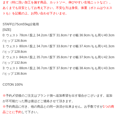
ます（特に洗い加工を施す商品、カットソー、伸びやすい生地ニットなど）。
あくまでも目安としてお考え下さい。不安な方は身長、体重（ボトムはウエス
トも）を記載の上、お問い合わせ下さいませ。
STAFF(175cm55kg)2着用
[SIZE]
0: ウェスト 78cm / 股上 34.2cm / 股下 31.8cm / すそ幅 36.9cm /もも周り40.3cm
/ ヒップ 126.8cm
1: ウェスト 80cm / 股上 34.7cm / 股下 33.8cm / すそ幅 37.4cm /もも周り41.3cm
/ ヒップ 128.8cm
2: ウェスト 84cm / 股上 35.7cm / 股下 35.8cm / すそ幅 37.9cm /もも周り42.3cm
/ ヒップ 132.8cm
3: ウェスト 88cm / 股上 36.7cm / 股下 37.8cm / すそ幅 38.4cm /もも周り43.3cm
/ ヒップ 136.8cm
COTON 100%
※
予約〆切後のご注文はブランド側へ追加希望を出す場合がございます。追加
が不可能だった際は後ほどご連絡させて頂きます。
※
予約商品に付き、他の商品との同一決済が出来ません。お手数ですが
1つの商
品ごとに予約
して下さい。