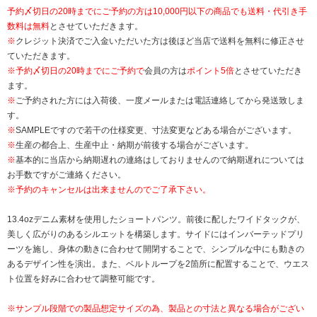
予約〆切日の20時までにご予約の方は10,000円以下の商品でも送料・代引き手
数料は無料
とさせていただきます。
※
クレジット決済でご入金いただいた方は後ほど当店で送料を無料に修正させ
ていただきます。
※
予約〆切日の20時までにご予約で
会員の方は
ポイント5倍
とさせていただき
ます。
※
ご予約された方には入荷後、一度メールまたは電話連絡してから発送致しま
す。
※
SAMPLEですので若干の仕様変更、寸法変更などある場合がございます。
※
生産の都合上、生産中止・納期が前後する場合がございます。
※
基本的に当店から納期遅れの連絡はしておりませんので納期遅れについては
お手数ですがご連絡ください。
※予約のキャンセルは出来ませんのでご了承下さい。
13.4ozデニム素材を使用したショートパンツ。前後に配したワイドタックが、
美しく広がりのあるシルエットを構築します。サイドにはインバーテッドプリ
ーツを施し、身体の動きに合わせて開閉することで、シンプルな中にも動きの
あるデザイン性を演出。また、ベルトループを2箇所に配置することで、ウエス
ト位置を好みに合わせて調整可能です。
※サンプル段階での製品想定サイズの為、製品との寸法と異なる場合がござい