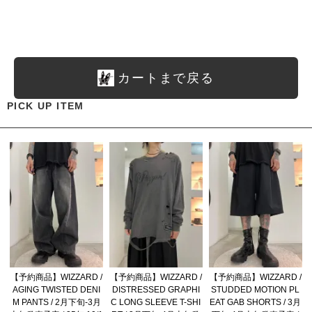
カートまで戻る
PICK UP ITEM
【予約商品】WIZZARD /
【予約商品】WIZZARD /
【予約商品】WIZZARD /
AGING TWISTED DENI
DISTRESSED GRAPHI
STUDDED MOTION PL
M PANTS / 2月下旬-3月
C LONG SLEEVE T-SHI
EAT GAB SHORTS / 3月