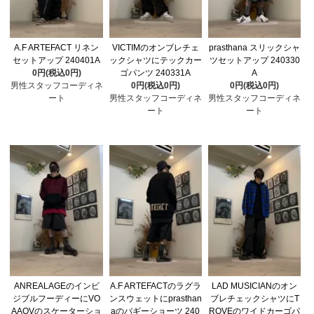
A.F ARTEFACT リネン
VICTIMのオンブレチェ
prasthana スリックシャ
セットアップ 240401A
ックシャツにテックカー
ツセットアップ 240330
0円(税込0円)
ゴパンツ 240331A
A
男性スタッフコーディネ
0円(税込0円)
0円(税込0円)
ート
男性スタッフコーディネ
男性スタッフコーディネ
ート
ート
ANREALAGEのインビ
A.F ARTEFACTのラグラ
LAD MUSICIANのオン
ジブルフーディーにVO
ンスウェットにprasthan
ブレチェックシャツにT
AAOVのスケーターショ
aのバギーショーツ 240
ROVEのワイドカーゴパ