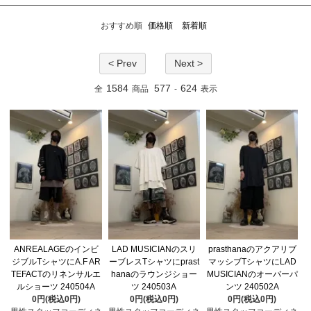
おすすめ順
価格順
新着順
< Prev
Next >
1584
577
624
全
商品
-
表示
ANREALAGEのインビ
LAD MUSICIANのスリ
prasthanaのアクアリブ
ジブルTシャツにA.F AR
ーブレスTシャツにprast
マッシブTシャツにLAD
TEFACTのリネンサルエ
hanaのラウンジショー
MUSICIANのオーバーパ
ルショーツ 240504A
ツ 240503A
ンツ 240502A
0円(税込0円)
0円(税込0円)
0円(税込0円)