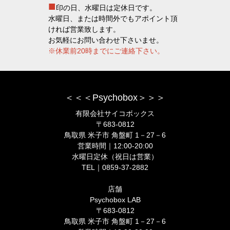
■
印の日、水曜日は定休日です。
水曜日、または時間外でもアポイント頂
ければ営業致します。
お気軽にお問い合わせ下さいませ。
※休業前20時までにご連絡下さい。
＜＜＜Psychobox＞＞＞
有限会社サイコボックス
〒683-0812
鳥取県 米子市 角盤町 1－27－6
営業時間｜12:00-20:00
水曜日定休（祝日は営業）
TEL｜0859-37-2882
店舗
Psychobox LAB
〒683-0812
鳥取県 米子市 角盤町 1－27－6