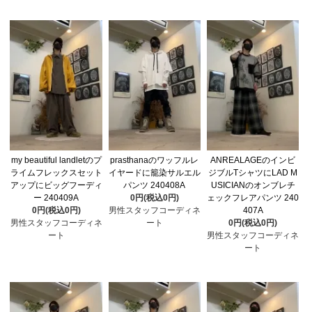
my beautiful landletのプ
prasthanaのワッフルレ
ANREALAGEのインビ
ライムフレックスセット
イヤードに籠染サルエル
ジブルTシャツにLAD M
アップにビッグフーディ
パンツ 240408A
USICIANのオンブレチ
ー 240409A
0円(税込0円)
ェックフレアパンツ 240
0円(税込0円)
男性スタッフコーディネ
407A
男性スタッフコーディネ
ート
0円(税込0円)
ート
男性スタッフコーディネ
ート