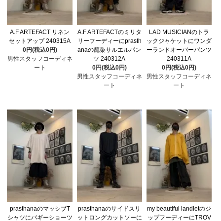
A.F ARTEFACT リネン
A.F ARTEFACTのミリタ
LAD MUSICIANのトラ
セットアップ 240315A
リーフーディーにprasth
ックジャケットにワンダ
0円(税込0円)
anaの籠染サルエルパン
ーランドオーバーパンツ
男性スタッフコーディネ
ツ 240312A
240311A
ート
0円(税込0円)
0円(税込0円)
男性スタッフコーディネ
男性スタッフコーディネ
ート
ート
prasthanaのマッシブT
prasthanaのサイドスリ
my beautiful landletのジ
シャツにバギーショーツ
ットロングカットソーに
ップフーディーにTROV