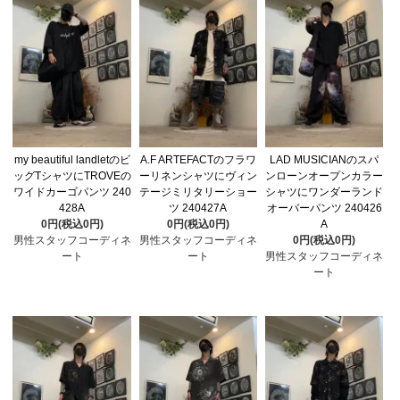
my beautiful landletのビ
A.F ARTEFACTのフラワ
LAD MUSICIANのスパ
ッグTシャツにTROVEの
ーリネンシャツにヴィン
ンローンオープンカラー
ワイドカーゴパンツ 240
テージミリタリーショー
シャツにワンダーランド
428A
ツ 240427A
オーバーパンツ 240426
0円(税込0円)
0円(税込0円)
A
男性スタッフコーディネ
男性スタッフコーディネ
0円(税込0円)
ート
ート
男性スタッフコーディネ
ート