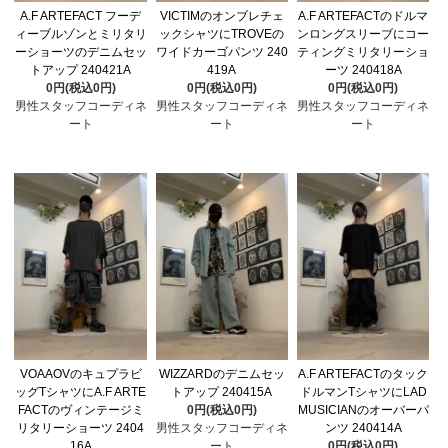
A.F ARTEFACT フーデ
VICTIMのオンブレチェ
A.F ARTEFACTのドルマ
ィーブルゾンとミリタリ
ックシャツにTROVEの
ンロングスリーブにコー
ーショーツのデニムセッ
ワイドカーゴパンツ 240
ティングミリタリーショ
トアップ 240421A
419A
ーツ 240418A
0円(税込0円)
0円(税込0円)
0円(税込0円)
男性スタッフコーディネ
男性スタッフコーディネ
男性スタッフコーディネ
ート
ート
ート
VOAAOVのキュプラビ
WIZZARDのデニムセッ
A.F ARTEFACTのタック
ッグTシャツにA.F ARTE
トアップ 240415A
ドルマンTシャツにLAD
FACTのヴィンテージミ
0円(税込0円)
MUSICIANのオーバーパ
リタリーショーツ 2404
男性スタッフコーディネ
ンツ 240414A
16A
ート
0円(税込0円)