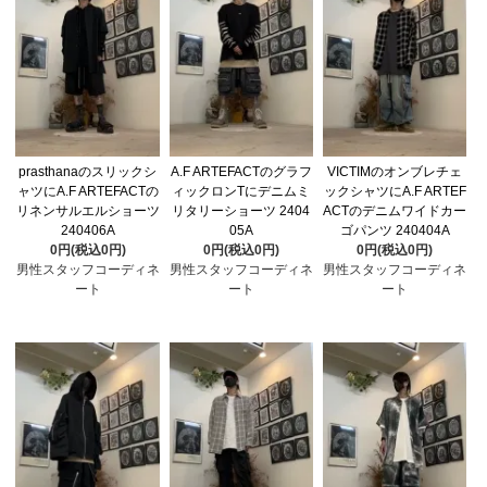
prasthanaのスリックシ
A.F ARTEFACTのグラフ
VICTIMのオンブレチェ
ャツにA.F ARTEFACTの
ィックロンTにデニムミ
ックシャツにA.F ARTEF
リネンサルエルショーツ
リタリーショーツ 2404
ACTのデニムワイドカー
240406A
05A
ゴパンツ 240404A
0円(税込0円)
0円(税込0円)
0円(税込0円)
男性スタッフコーディネ
男性スタッフコーディネ
男性スタッフコーディネ
ート
ート
ート