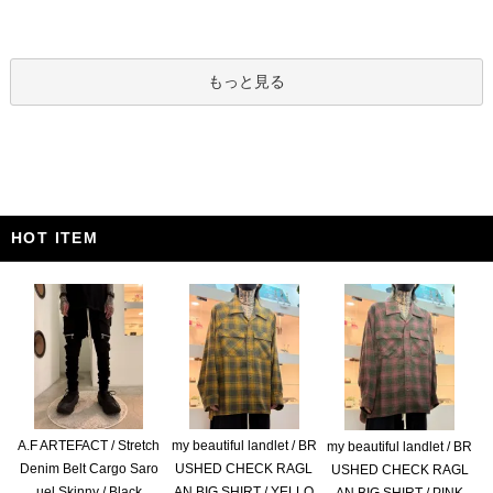
もっと見る
HOT ITEM
A.F ARTEFACT / Stretch
my beautiful landlet / BR
my beautiful landlet / BR
Denim Belt Cargo Saro
USHED CHECK RAGL
USHED CHECK RAGL
uel Skinny / Black
AN BIG SHIRT / YELLO