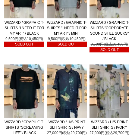
WIZZARD / GRAPHIC T-
WIZZARD / GRAPHIC T-
WIZZARD / GRAPHIC T-
SHIRTS "I NEED IT FOR
SHIRTS "I NEED IT FOR
SHIRTS "CORPORATE
MY ART" / BLACK
MY ART" / MINT
SOUND STILL SUCKS"
9,500円(税込10,450円)
9,500円(税込10,450円)
/ BLACK
SOLD OUT
SOLD OUT
9,500円(税込10,450円)
SOLD OUT
WIZZARD / GRAPHIC T-
WIZZARD / H/S PRINT
WIZZARD / H/S PRINT
SHIRTS "SCREAMING
SLIT SHIRTS / NAVY
SLIT SHIRTS / IVORY
LIFE" / BLACK
27,000円(税込29,700円)
27,000円(税込29,700円)