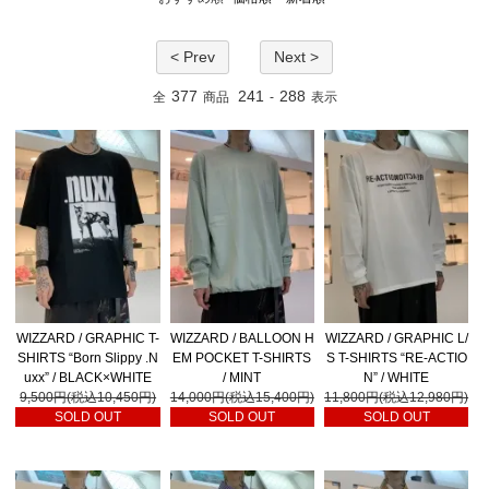
< Prev
Next >
377
241
288
全
商品
-
表示
WIZZARD / GRAPHIC T-
WIZZARD / BALLOON H
WIZZARD / GRAPHIC L/
SHIRTS “Born Slippy .N
EM POCKET T-SHIRTS
S T-SHIRTS “RE-ACTIO
uxx” / BLACK×WHITE
/ MINT
N” / WHITE
9,500円(税込10,450円)
14,000円(税込15,400円)
11,800円(税込12,980円)
SOLD OUT
SOLD OUT
SOLD OUT