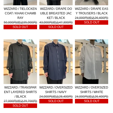
WIZZARD / TIELOCKEN
WIZZARD / DRAPE DO
WIZZARD / DRAPE EAS
COAT / KHAKI CHAMB
UBLE BREASTED JAC
Y TROUSERS / BLACK
RAY
KET / BLACK
24,000円(税込26,400円)
50,000円(税込55,000円)
43,000円(税込47,300円)
SOLD OUT
SOLD OUT
SOLD OUT
WIZZARD / TRANSPAR
WIZZARD / OVERSIZED
WIZZARD / OVERSIZED
ENT LAYERED SHIRTS
SHIRTS / NAVY
SHIRTS / WHITE
/ BLACK
24,000円(税込26,400円)
24,000円(税込26,400円)
27,000円(税込29,700円)
SOLD OUT
SOLD OUT
SOLD OUT