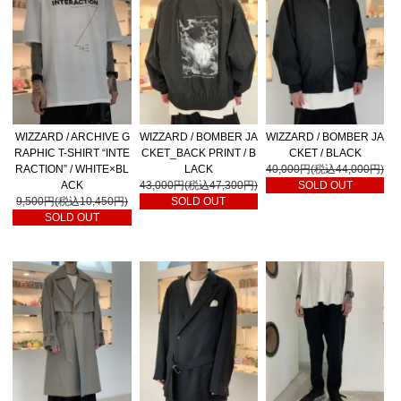
WIZZARD / ARCHIVE G
WIZZARD / BOMBER JA
WIZZARD / BOMBER JA
RAPHIC T-SHIRT “INTE
CKET_BACK PRINT / B
CKET / BLACK
RACTION” / WHITE×BL
LACK
40,000円(税込44,000円)
ACK
43,000円(税込47,300円)
SOLD OUT
9,500円(税込10,450円)
SOLD OUT
SOLD OUT