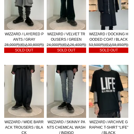
WIZZARD / LAYERED P
WIZZARD / VELVET TR
WIZZARD / DOCKING H
ANTS / GRAY
OUSERS / GREEN
OODED COAT / BLACK
28,000円(税込30,800円)
24,000円(税込26,400円)
53,500円(税込58,850円)
SOLD OUT
SOLD OUT
SOLD OUT
WIZZARD / WIDE BARR
WIZZARD / SKINNY PA
WIZZARD / ARCHIVE G
ACK TROUSERS / BLA
NTS CHEMICAL WASH
RAPHIC T-SHIRT “LIFE”
CK
/ INDIGO
/ BLACK