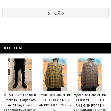
もっと見る
HOT ITEM
A.F ARTEFACT / Stretch
my beautiful landlet / BR
my beautiful landlet / BR
Denim Belt Cargo Saro
USHED CHECK RAGL
USHED CHECK RAGL
uel Skinny / Black
AN BIG SHIRT / YELLO
AN BIG SHIRT / PINK
39,000円(税込42,900円)
W
33,000円(税込36,300円)