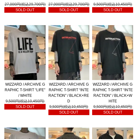
27,000円(税込29,700円)
27,000円(税込29,700円)
9,500円(税込10,450円)
SOLD OUT
SOLD OUT
SOLD OUT
WIZZARD / ARCHIVE G
WIZZARD / ARCHIVE G
WIZZARD / ARCHIVE G
RAPHIC T-SHIRT “LIFE”
RAPHIC T-SHIRT “INTE
RAPHIC T-SHIRT “INTE
/ WHITE
RACTION” / BLACK×RE
RACTION” / BLACK×W
9,500円(税込10,450円)
D
HITE
SOLD OUT
9,500円(税込10,450円)
9,500円(税込10,450円)
SOLD OUT
SOLD OUT