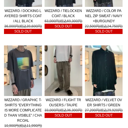
WIZZARD / DOCKING L
WIZZARD / TIELOCKEN
WIZZARD / COLOR PA
AYERED SHIRTS COAT
COAT / BLACK
NEL ZIP SWEAT / NAVY
/ ALL BLACK
63,000円(税込69,300円)
×BURGUNDY
36,000円(税込39,600円)
SOLD OUT
22,500円(税込24,750円)
SOLD OUT
SOLD OUT
WIZZARD / GRAPHIC T-
WIZZARD / FLIGHT TR
WIZZARD / VELVET OV
SHIRTS “EVERYTHING
OUSERS / TAUPE
ER SHIRTS / GREEN
IS MORE COMPLICATE
33,000円(税込36,300円)
27,200円(税込29,920円)
D THAN VISIBLE” / CHA
SOLD OUT
SOLD OUT
RCOAL
10,900円(税込11,990円)