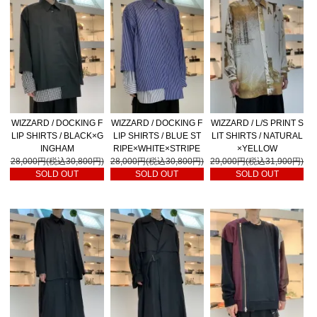
WIZZARD / DOCKING F
WIZZARD / DOCKING F
WIZZARD / L/S PRINT S
LIP SHIRTS / BLACK×G
LIP SHIRTS / BLUE ST
LIT SHIRTS / NATURAL
INGHAM
RIPE×WHITE×STRIPE
×YELLOW
28,000円(税込30,800円)
28,000円(税込30,800円)
29,000円(税込31,900円)
SOLD OUT
SOLD OUT
SOLD OUT