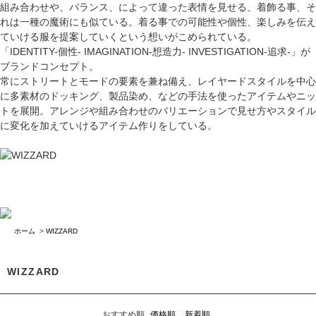
組み合わせや、バランス、によって違った表情を見せる、着飾る事、そ
れは一種の魔術にも似ている。着る事での可能性や個性、楽しみを伝え
ていける服を提案していくという想いがこめられている。
「IDENTITY-個性- IMAGINATION-想造力- INVESTIGATION-追求-」が
ブランドコンセプト。
常にストリートとモードの要素を兼ね備え、レイヤードスタイルを中心
に多素材のドッキング、製品染め、などの手法を使ったアイテムやニッ
トを展開。アレンジや組み合わせのバリエーションで見せ方やスタイル
に変化を加えていけるアイテム作りをしている。
ホーム
>
WIZZARD
WIZZARD
おすすめ順
価格順
新着順