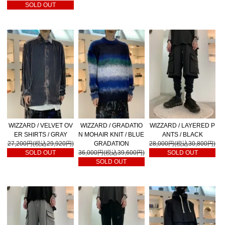
SOLD OUT
WIZZARD / VELVET OV
WIZZARD / GRADATIO
WIZZARD / LAYERED P
ER SHIRTS / GRAY
N MOHAIR KNIT / BLUE
ANTS / BLACK
27,200円(税込29,920円)
GRADATION
28,000円(税込30,800円)
SOLD OUT
36,000円(税込39,600円)
SOLD OUT
SOLD OUT