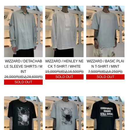
WIZZARD / DETACHAB
WIZZARD / HENLEY NE
WIZZARD / BASIC PLAI
LE SLEEVE SHIRTS / M
CK T-SHIRT / WHITE
N T-SHIRT / MINT
INT
15,000円(税込16,500円)
7,500円(税込8,250円)
26,000円(税込28,600円)
SOLD OUT
SOLD OUT
SOLD OUT