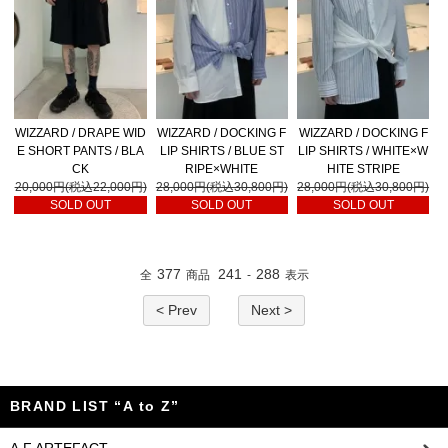
WIZZARD / DRAPE WID
WIZZARD / DOCKING F
WIZZARD / DOCKING F
E SHORT PANTS / BLA
LIP SHIRTS / BLUE ST
LIP SHIRTS / WHITE×W
CK
RIPE×WHITE
HITE STRIPE
20,000円(税込22,000円)
28,000円(税込30,800円)
28,000円(税込30,800円)
SOLD OUT
SOLD OUT
SOLD OUT
377
241
288
全
商品
-
表示
< Prev
Next >
BRAND LIST “A to Z”