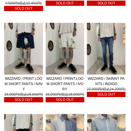
9,500円(税込10,450円)
SOLD OUT
SOLD OUT
SOLD OUT
WIZZARD / PRINT LOO
WIZZARD / PRINT LOO
WIZZARD / SKINNY PA
M SHORT PANTS / NAV
M SHORT PANTS / IVO
NTS / INDIGO
Y
RY
22,000円(税込24,200円)
26,000円(税込28,600円)
26,000円(税込28,600円)
SOLD OUT
SOLD OUT
SOLD OUT