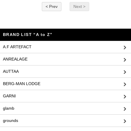
< Prev
Next >
BRAND LIST “A to Z”
A.F ARTEFACT
ANREALAGE
AUTTAA
BERG-MAN LODGE
GARNI
glamb
grounds