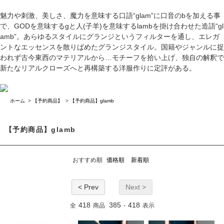
魅力や刺激、美しさ、魔力を意味する口語“glam”に口音のbを加える事
で、GODを意味するgと人(子羊)を意味するlambを掛け合わせた造語“gl
amb”。あらゆるスタイルにグランジというフィルターを通し、エレガ
ントなエッセンスを散りばめたグランジスタイル。国籍やジャンルに捉
われず古今東西のマテリアルから…モチーフを拾い上げ、独自の解釈で
新たなリアルクローズへと再構築する洋服作りに定評がある。
ホーム
>
【予約商品】
>
【予約商品】glamb
【予約商品】glamb
おすすめ順
価格順
新着順
< Prev
Next >
418
385
418
全
商品
-
表示