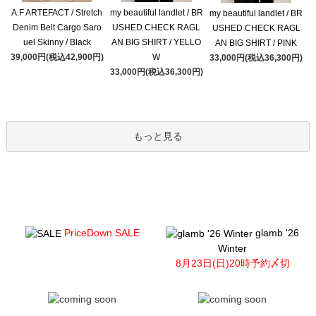
A.F ARTEFACT / Stretch
my beautiful landlet / BR
my beautiful landlet / BR
Denim Belt Cargo Saro
USHED CHECK RAGL
USHED CHECK RAGL
uel Skinny / Black
AN BIG SHIRT / YELLO
AN BIG SHIRT / PINK
39,000円(税込42,900円)
W
33,000円(税込36,300円)
33,000円(税込36,300円)
もっと見る
PriceDown SALE
glamb '26
Winter
8月23日(日)20時予約〆切