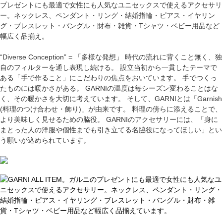
プレゼントにも最適で女性にも人気なユニセックスで使えるアクセサリ
ー。ネックレス、ペンダント・リング・結婚指輪・ピアス・イヤリン
グ・ブレスレット・バングル・財布・雑貨・Tシャツ・ベビー用品など
幅広く品揃え。
“Diverse Conception” = 「多様な発想」 時代の流れに背くこと無く、独
自のフィルターを通し表現し続ける。 設立当初から一貫したテーマで
ある「手で作ること」にこだわりの焦点をおいています。 手でつくっ
たものには暖かさがある。 GARNIの温度は毎シーズン変わることはな
く、その暖かさを大切に考えています。 そして、GARNIとは「Garnish
(料理のつけ合わせ・飾り)」が由来です。 料理の傍らに添えることで、
より美味しく見せるための脇役。 GARNIのアクセサリーには、「身に
まとった人の洋服や個性までも引き立てる名脇役になってほしい」とい
う願いが込められています。