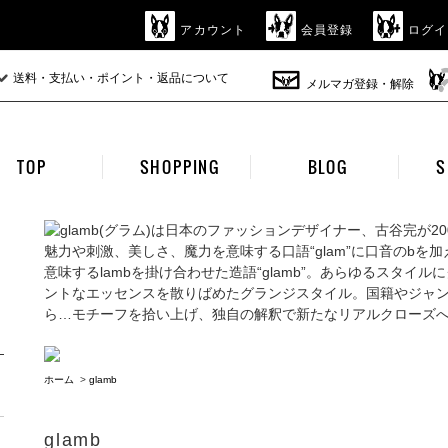
アカウント
会員登録
ログイ
送料・支払い・ポイント・返品について
メルマガ登録・解除
TOP
SHOPPING
BLOG
S
魅力や刺激、美しさ、魔力を意味する口語“glam”に口音のbを加
意味するlambを掛け合わせた造語“glamb”。あらゆるスタイ
ントなエッセンスを散りばめたグランジスタイル。国籍やジャ
ら…モチーフを拾い上げ、独自の解釈で新たなリアルクローズ
ホーム
>
glamb
glamb