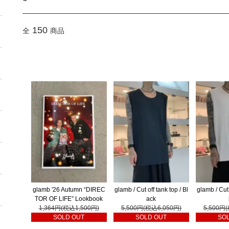
150
全
商品
glamb '26 Autumn “DIREC
glamb / Cut off tank top / Bl
glamb / Cut 
TOR OF LIFE” Lookbook
ack
1,364円(税込1,500円)
5,500円(税込6,050円)
5,500円
SOLD OUT
SOLD OUT
SO