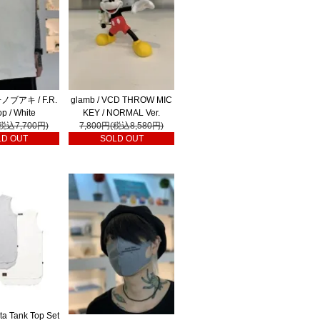
ノブアキ / F.R.
glamb / VCD THROW MIC
op / White
KEY / NORMAL Ver.
(税込7,700円)
7,800円(税込8,580円)
LD OUT
SOLD OUT
ta Tank Top Set