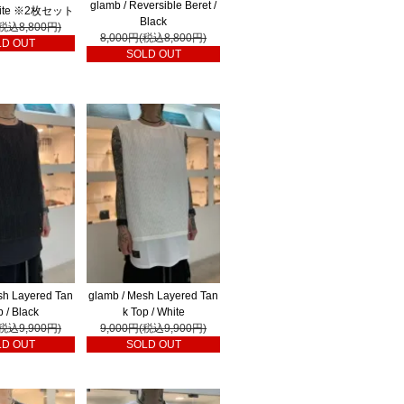
glamb / Reversible Beret /
White ※2枚セット
Black
(税込8,800円)
8,000円(税込8,800円)
LD OUT
SOLD OUT
sh Layered Tan
glamb / Mesh Layered Tan
p / Black
k Top / White
(税込9,900円)
9,000円(税込9,900円)
LD OUT
SOLD OUT