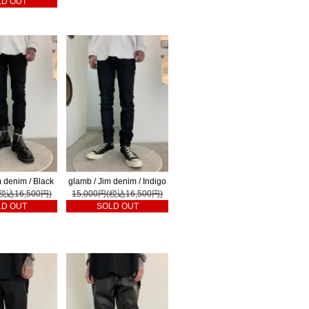
LD OUT
m denim / Black
glamb / Jim denim / Indigo
(税込16,500円)
15,000円(税込16,500円)
LD OUT
SOLD OUT