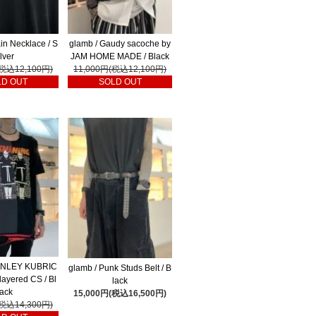
in Necklace / S
glamb / Gaudy sacoche by
ilver
JAM HOME MADE / Black
(税込12,100円)
11,000円(税込12,100円)
LD OUT
SOLD OUT
ANLEY KUBRIC
glamb / Punk Studs Belt / B
 layered CS / Bl
lack
ack
15,000円(税込16,500円)
(税込14,300円)