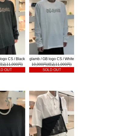
logo CS / Black
glamb / GB logo CS / White
(税込11,000円)
10,000円(税込11,000円)
LD OUT
SOLD OUT