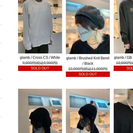
glamb / Cross CS / White
glamb / GB 
glamb / Brushed Knit Beret
9,000円(税込9,900円)
10,000円
/ Black
SOLD OUT
SO
10,000円(税込11,000円)
SOLD OUT