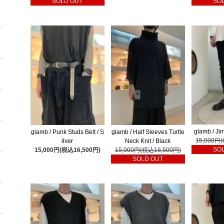
SOLD OUT
SO
glamb / Ji
glamb / Punk Studs Belt / S
glamb / Half Sleeves Turtle
15,000円
ilver
Neck Knit / Black
SO
15,000円(税込16,500円)
15,000円(税込16,500円)
SOLD OUT