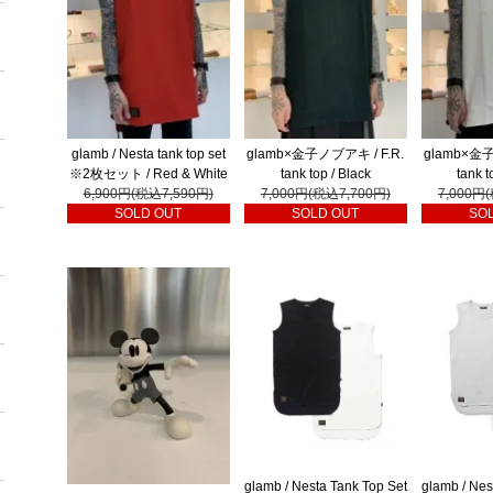
glamb / Nesta tank top set
glamb×金子ノブアキ / F.R.
glamb×金子
※2枚セット / Red & White
tank top / Black
tank t
6,900円(税込7,590円)
7,000円(税込7,700円)
7,000円
SOLD OUT
SOLD OUT
SO
glamb / Nesta Tank Top Set
glamb / Nes