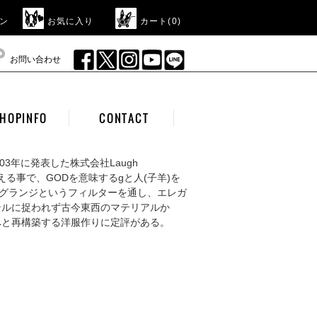
ン
お気に入り
カート(
0
)
お問い合わせ
HOPINFO
CONTACT
える事で、GODを意味するgと人(子羊)を
ルにグランジというフィルターを通し、エレガ
ンルに捉われず古今東西のマテリアルか
へと再構築する洋服作りに定評がある。