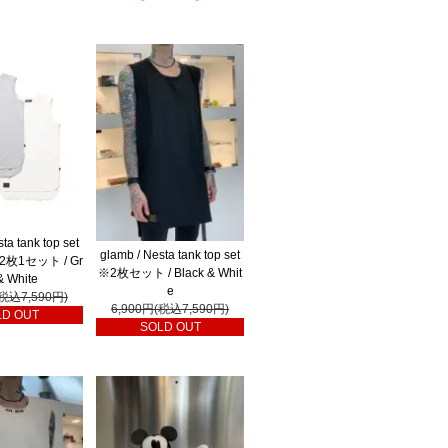
ta tank top set
glamb / Nesta tank top set
2枚1セット / Gr
※2枚セット / Black & Whit
& White
e
(税込7,590円)
6,900円(税込7,590円)
LD OUT
SOLD OUT