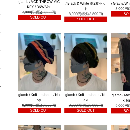
glamb / VCD THROW MIC
/ Black & White ※2枚セッ
/ Gray & 
KEY / B&W Ver.
ト
8,000円
7,800円(税込8,580円)
8,000円(税込8,800円)
SO
SOLD OUT
SOLD OUT
glamb / Knit tam beret / Na
glamb / Knit tam beret / Kh
glamb / Me
vy
aki
k To
8,000円(税込8,800円)
8,000円(税込8,800円)
9,000円
SOLD OUT
SOLD OUT
SO