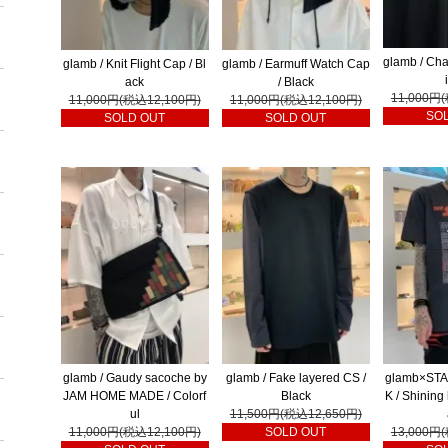
glamb / Cha
glamb / Knit Flight Cap / Bl
glamb / Earmuff Watch Cap
ack
/ Black
11,000円
11,000円(税込12,100円)
11,000円(税込12,100円)
SO
SOLD OUT
SOLD OUT
glamb / Gaudy sacoche by
glamb / Fake layered CS /
glamb×ST
JAM HOME MADE / Colorf
Black
K / Shining
ul
11,500円(税込12,650円)
11,000円(税込12,100円)
SOLD OUT
13,000円