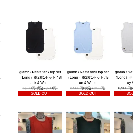
glamb / Nesta tank top set
glamb / Nesta tank top set
glamb / Nes
（Long）※2枚1セット / Bl
（Long）※2枚1セット / Bl
（Long）※
ack & White
ue & White
ay 
6,900円(税込7,590円)
6,900円(税込7,590円)
6,900円
SOLD OUT
SOLD OUT
SO