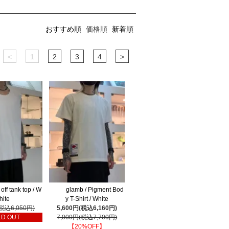
おすすめ順
価格順
新着順
<
1
2
3
4
>
off tank top / W
glamb / Pigment Bod
hite
y T-Shirt / White
(税込6,050円)
5,600円(税込6,160円)
LD OUT
7,000円(税込7,700円)
【20%OFF】