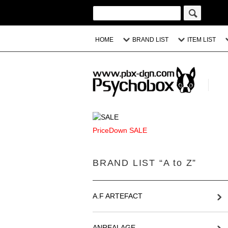
HOME
BRAND LIST
ITEM LIST
PriceDown SALE
BRAND LIST “A to Z”
A.F ARTEFACT
ANREALAGE