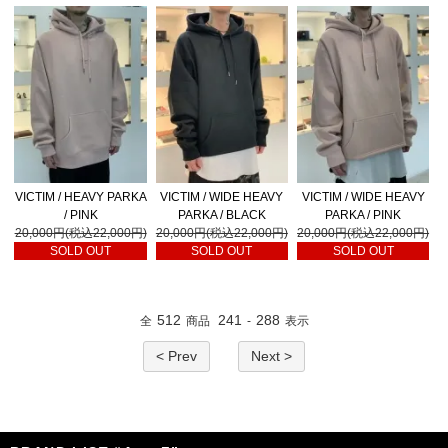
VICTIM / HEAVY PARKA
VICTIM / WIDE HEAVY
VICTIM / WIDE HEAVY
/ PINK
PARKA / BLACK
PARKA / PINK
20,000円(税込22,000円)
20,000円(税込22,000円)
20,000円(税込22,000円)
SOLD OUT
SOLD OUT
SOLD OUT
512
241
288
全
商品
-
表示
< Prev
Next >