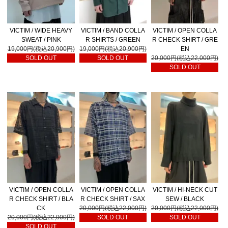
VICTIM / WIDE HEAVY
VICTIM / BAND COLLA
VICTIM / OPEN COLLA
SWEAT / PINK
R SHIRTS / GREEN
R CHECK SHIRT / GRE
19,000円(税込20,900円)
19,000円(税込20,900円)
EN
SOLD OUT
SOLD OUT
20,000円(税込22,000円)
SOLD OUT
VICTIM / OPEN COLLA
VICTIM / OPEN COLLA
VICTIM / HI-NECK CUT
R CHECK SHIRT / BLA
R CHECK SHIRT / SAX
SEW / BLACK
CK
20,000円(税込22,000円)
20,000円(税込22,000円)
20,000円(税込22,000円)
SOLD OUT
SOLD OUT
SOLD OUT