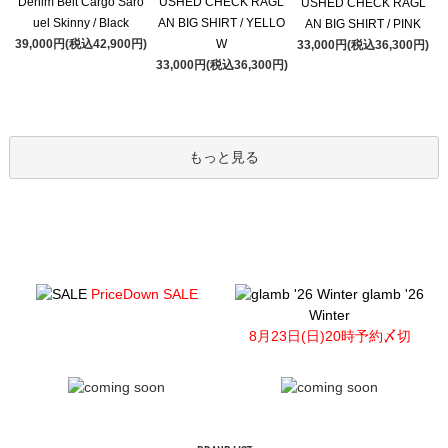
Denim Belt Cargo Saro
USHED CHECK RAGL
USHED CHECK RAGL
uel Skinny / Black
AN BIG SHIRT / YELLO
AN BIG SHIRT / PINK
39,000円(税込42,900円)
W
33,000円(税込36,300円)
33,000円(税込36,300円)
もっと見る
PriceDown SALE
glamb '26
Winter
8月23日(日)20時予約〆切