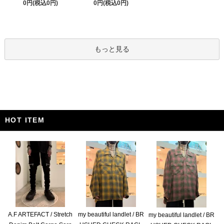
0円(税込0円)
0円(税込0円)
もっと見る
HOT ITEM
A.F ARTEFACT / Stretch
my beautiful landlet / BR
my beautiful landlet / BR