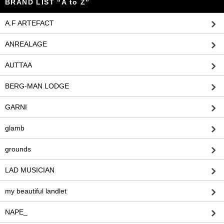
BRAND LIST “A to Z”
A.F ARTEFACT
ANREALAGE
AUTTAA
BERG-MAN LODGE
GARNI
glamb
grounds
LAD MUSICIAN
my beautiful landlet
NAPE_