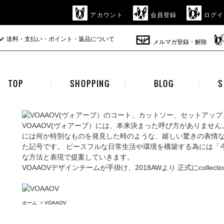
アカウント
会員登録
ログイ
送料・支払い・ポイント・返品について
メルマガ登録・解除
TOP
SHOPPING
BLOG
S
VOAAOV(ヴォアーブ）には、本来決まった呼び方がありません
には何か特別なものを発見した時のような、嬉しい驚きの表情
た記号です。 ピースフルな日常生活や環境を構築する為には「今
な方法と表現で提案していきます。
VOAAOVデザインチームが手掛け、2018AWより 正式にcollect
ホーム
>
VOAAOV