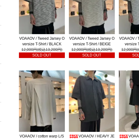
VOAAOV / Tweed Jarsey O
VOAAOV / Tweed Jarsey O
VOAAOV / T
versize T-Shirt / BLACK
versize T-Shirt / BEIGE
versize 
12,000円(税込13,200円)
12,000円(税込13,200円)
12,000円
SOLD OUT
SOLD OUT
SO
VOAAOV / cotton warp L/S
VOAAOV / HEAVY JE
VOAA