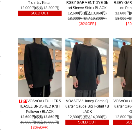
T-shirts / Kinari
RSEY GARMENT DYE Sh
RSEY GAR
12,000円(税込13,200円)
ort Sleeve Shirt / BLACK
ort Pa
SOLD OUT
12,600円(税込13,860円)
12,600円
18,000円(税込19,800円)
18,000円
【30%OFF】
【30
VOAAOV / FULLERS
VOAAOV / Honey Comb Q
VOAAOV / 
TEASEL BRUSHED KNIT
uarter Gauge Big T-Shirt / B
uarter Gaug
Pullover / BLACK
LACK
O
12,600円(税込13,860円)
12,800円(税込14,080円)
12,800円
18,000円(税込19,800円)
SOLD OUT
SO
【30%OFF】