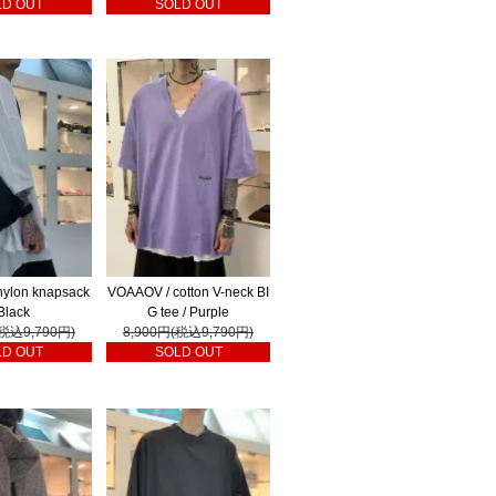
LD OUT
SOLD OUT
ylon knapsack
VOAAOV / cotton V-neck BI
 Black
G tee / Purple
(税込9,790円)
8,900円(税込9,790円)
LD OUT
SOLD OUT