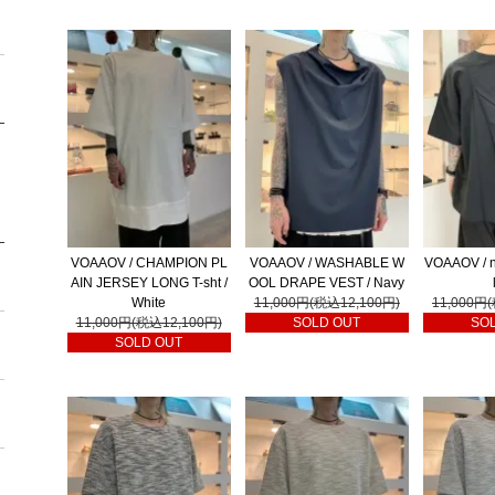
VOAAOV / CHAMPION PL
VOAAOV / WASHABLE W
VOAAOV / ny
AIN JERSEY LONG T-sht /
OOL DRAPE VEST / Navy
White
11,000円(税込12,100円)
11,000円
11,000円(税込12,100円)
SOLD OUT
SO
SOLD OUT