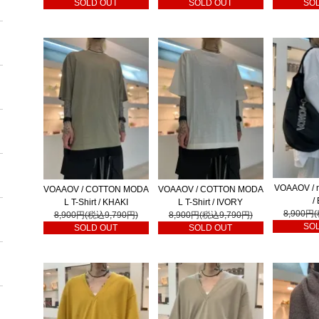
SOLD OUT
SOLD OUT
SO
VOAAOV / n
VOAAOV / COTTON MODA
VOAAOV / COTTON MODA
/
L T-Shirt / KHAKI
L T-Shirt / IVORY
8,900円
8,900円(税込9,790円)
8,900円(税込9,790円)
SO
SOLD OUT
SOLD OUT