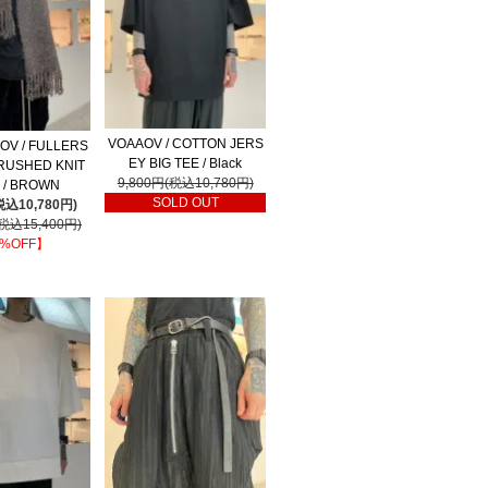
VOAAOV / COTTON JERS
OV / FULLERS
EY BIG TEE / Black
RUSHED KNIT
9,800円(税込10,780円)
r / BROWN
SOLD OUT
税込10,780円)
(税込15,400円)
%OFF】