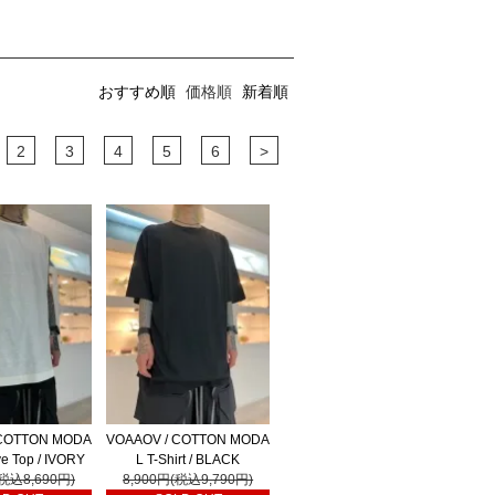
おすすめ順
価格順
新着順
2
3
4
5
6
>
 COTTON MODA
VOAAOV / COTTON MODA
ve Top / IVORY
L T-Shirt / BLACK
(税込8,690円)
8,900円(税込9,790円)