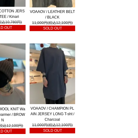
 COTTON JERS
VOAAOV / LEATHER BELT
TEE / Kinari
/ BLACK
税込10,780円)
11,000円(税込12,100円)
LD OUT
SOLD OUT
VOAAOV / CHAMPION PL
WOOL KNIT Wa
AIN JERSEY LONG T-sht /
warmer / BROW
Charcoal
N
11,000円(税込12,100円)
(税込12,100円)
SOLD OUT
LD OUT