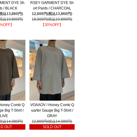
MENT DYE Sh
RSEY GARMENT DYE Sh
nts / BLACK
ort Pants / CHARCOAL
(税込13,860円)
12,600円(税込13,860円)
(税込19,800円)
18,000円(税込19,800円)
%OFF】
【30%OFF】
Honey Comb Q
VOAAOV / Honey Comb Q
e Big T-Shirt /
uarter Gauge Big T-Shirt /
LIVE
GRAY
(税込14,080円)
12,800円(税込14,080円)
LD OUT
SOLD OUT