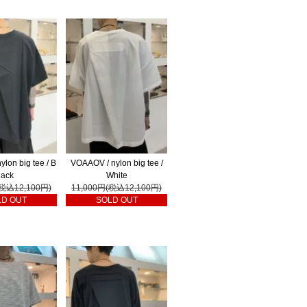
lon big tee / B
VOAAOV / nylon big tee /
lack
White
(税込12,100円)
11,000円(税込12,100円)
LD OUT
SOLD OUT