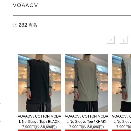
VOAAOV
282
全
商品
<
1
VOAAOV / COTTON MODA
VOAAOV / COTTON MODA
VOAAOV /
L No Sleeve Top / BLACK
L No Sleeve Top / KHAKI
L No Slee
7,900円(税込8,690円)
7,900円(税込8,690円)
7,900円