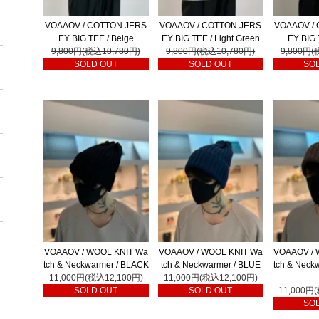
VOAAOV / COTTON JERS
VOAAOV / COTTON JERS
VOAAOV /
EY BIG TEE / Beige
EY BIG TEE / Light Green
EY BIG 
9,800円(税込10,780円)
9,800円(税込10,780円)
9,800円(
SOLD OUT
SOLD OUT
SO
VOAAOV / WOOL KNIT Wa
VOAAOV / WOOL KNIT Wa
VOAAOV / 
tch & Neckwarmer / BLACK
tch & Neckwarmer / BLUE
tch & Neck
11,000円(税込12,100円)
11,000円(税込12,100円)
SOLD OUT
SOLD OUT
11,000円
SO