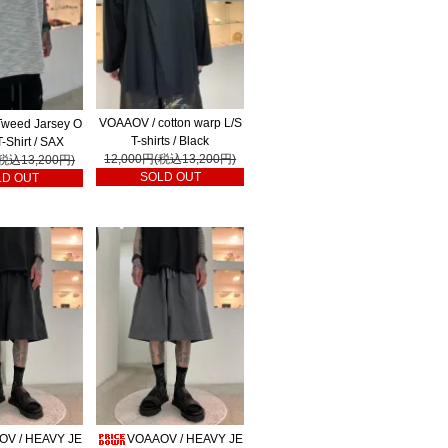
VOAAOV / cotton warp L/S
weed Jarsey O
T-shirts / Black
T-Shirt / SAX
12,000円(税込13,200円)
(税込13,200円)
SOLD OUT
LD OUT
OV / HEAVY JE
VOAAOV / HEAVY JE