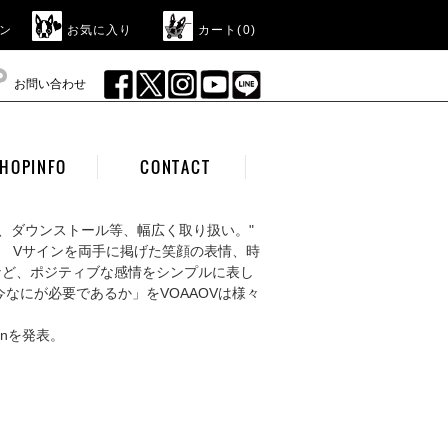
ン
お気に入り
カート(
0
)
お問い合わせ
HOPINFO
CONTACT
。 Vサインを両手に掲げた笑顔の表情、時
など、ポジティブな感情をシンプルに表し
なにが必要であるか」をVOAAOVは様々
ionを発表。