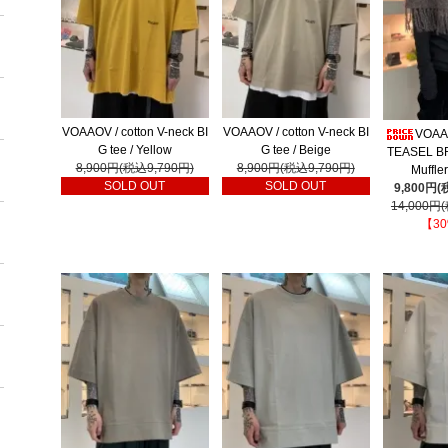
VOAAOV / cotton V-neck BI
VOAAOV / cotton V-neck BI
VOAA
G tee / Yellow
G tee / Beige
TEASEL B
8,900円(税込9,790円)
8,900円(税込9,790円)
Muffle
SOLD OUT
SOLD OUT
9,800円(
14,000円
【30