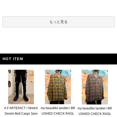
もっと見る
HOT ITEM
A.F ARTEFACT / Stretch
my beautiful landlet / BR
my beautiful landlet / BR
Denim Belt Cargo Saro
USHED CHECK RAGL
USHED CHECK RAGL