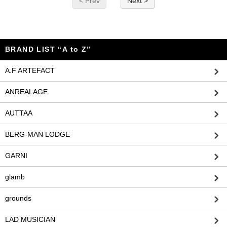
< Prev
Next >
BRAND LIST “A to Z”
A.F ARTEFACT
ANREALAGE
AUTTAA
BERG-MAN LODGE
GARNI
glamb
grounds
LAD MUSICIAN