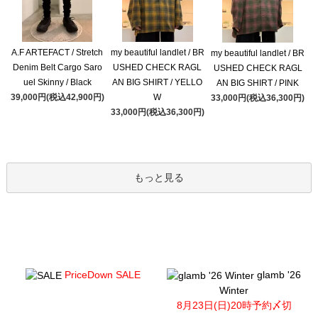
A.F ARTEFACT / Stretch
my beautiful landlet / BR
my beautiful landlet / BR
Denim Belt Cargo Saro
USHED CHECK RAGL
USHED CHECK RAGL
uel Skinny / Black
AN BIG SHIRT / YELLO
AN BIG SHIRT / PINK
39,000円(税込42,900円)
W
33,000円(税込36,300円)
33,000円(税込36,300円)
もっと見る
PriceDown SALE
glamb '26
Winter
8月23日(日)20時予約〆切