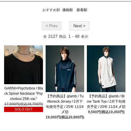
おすすめ順
価格順
新着順
< Prev
Next >
2127
1
48
全
商品
-
表示
GARNI×Psychobox / Bla
ck Spinel Necklace “Psy
【予約商品】glamb / Tu
【予約商品】glamb / Bl
chobox 25th var.”
rtleneck Jersey / 2月下
ow Tank Top / 2月下旬発
17,000円(税込18,700円)
旬発売予定 / 25年 11/24
売予定 / 25年 11/24 〆切
SOLD OUT
〆切
9,500円(税込10,450円)
19,000円(税込20,900円)