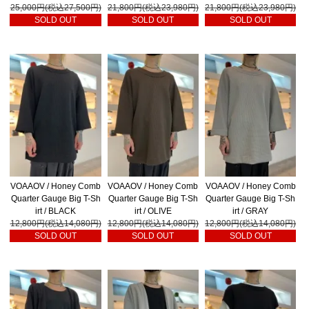
25,000円(税込27,500円)
21,800円(税込23,980円)
21,800円(税込23,980円)
SOLD OUT
SOLD OUT
SOLD OUT
VOAAOV / Honey Comb
VOAAOV / Honey Comb
VOAAOV / Honey Comb
Quarter Gauge Big T-Sh
Quarter Gauge Big T-Sh
Quarter Gauge Big T-Sh
irt / BLACK
irt / OLIVE
irt / GRAY
12,800円(税込14,080円)
12,800円(税込14,080円)
12,800円(税込14,080円)
SOLD OUT
SOLD OUT
SOLD OUT