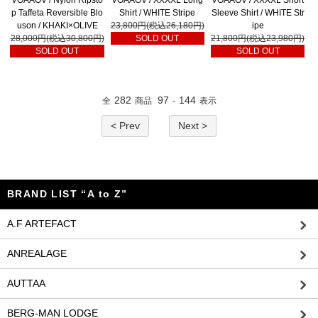
VOAAOV / Nylon Ripsto
VOAAOV / XXXXL Long
VOAAOV / XXXXL Short
p Taffeta Reversible Blo
Shirt / WHITE Stripe
Sleeve Shirt / WHITE Str
uson / KHAKI×OLIVE
23,800円(税込26,180円)
ipe
28,000円(税込30,800円)
SOLD OUT
21,800円(税込23,980円)
SOLD OUT
SOLD OUT
282
97
144
全
商品
-
表示
< Prev
Next >
BRAND LIST “A to Z”
A.F ARTEFACT
ANREALAGE
AUTTAA
BERG-MAN LODGE