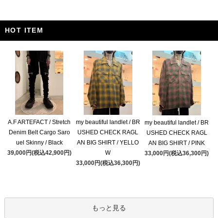
HOT ITEM
A.F ARTEFACT / Stretch
my beautiful landlet / BR
my beautiful landlet / BR
Denim Belt Cargo Saro
USHED CHECK RAGL
USHED CHECK RAGL
uel Skinny / Black
AN BIG SHIRT / YELLO
AN BIG SHIRT / PINK
39,000円(税込42,900円)
W
33,000円(税込36,300円)
33,000円(税込36,300円)
もっと見る