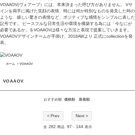
VOAAOV(ヴォアーブ）には、本来決まった呼び方がありません。 Vサ
インを両手に掲げた笑顔の表情、時には何か特別なものを発見した時の
ような、嬉しい驚きの表情など、ポジティブな感情をシンプルに表した
記号です。 ピースフルな日常生活や環境を構築する為には「今なにが
必要であるか」をVOAAOVは様々な方法と表現で提案していきます。
VOAAOVデザインチームが手掛け、2018AWより 正式にcollectionを発
表。
ホーム
>
VOAAOV
VOAAOV
おすすめ順
価格順
新着順
< Prev
Next >
282
97
144
全
商品
-
表示