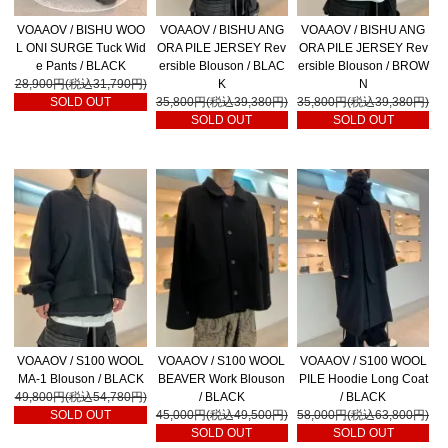
VOAAOV / BISHU WOO
VOAAOV / BISHU ANG
VOAAOV / BISHU ANG
L ONI SURGE Tuck Wid
ORA PILE JERSEY Rev
ORA PILE JERSEY Rev
e Pants / BLACK
ersible Blouson / BLAC
ersible Blouson / BROW
28,900円(税込31,790円)
K
N
SOLD OUT
35,800円(税込39,380円)
35,800円(税込39,380円)
SOLD OUT
SOLD OUT
VOAAOV / S100 WOOL
VOAAOV / S100 WOOL
VOAAOV / S100 WOOL
MA-1 Blouson / BLACK
BEAVER Work Blouson
PILE Hoodie Long Coat
49,800円(税込54,780円)
/ BLACK
/ BLACK
SOLD OUT
45,000円(税込49,500円)
58,000円(税込63,800円)
SOLD OUT
SOLD OUT