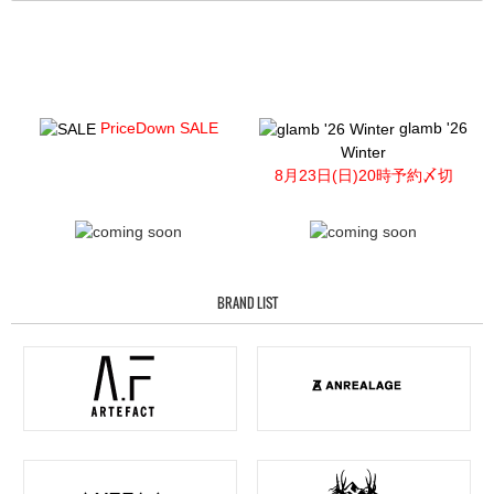
PriceDown SALE
glamb '26
Winter
8月23日(日)20時予約〆切
BRAND LIST