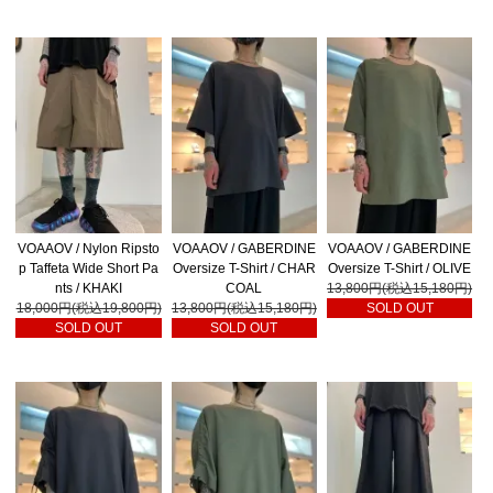
VOAAOV / Nylon Ripsto
VOAAOV / GABERDINE
VOAAOV / GABERDINE
p Taffeta Wide Short Pa
Oversize T-Shirt / CHAR
Oversize T-Shirt / OLIVE
nts / KHAKI
COAL
13,800円(税込15,180円)
18,000円(税込19,800円)
13,800円(税込15,180円)
SOLD OUT
SOLD OUT
SOLD OUT