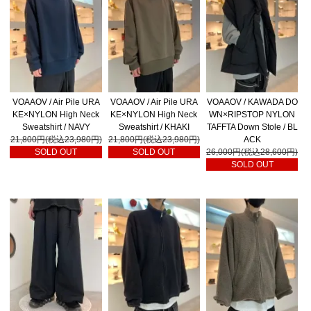
VOAAOV / Air Pile URA
VOAAOV / Air Pile URA
VOAAOV / KAWADA DO
KE×NYLON High Neck
KE×NYLON High Neck
WN×RIPSTOP NYLON
Sweatshirt / NAVY
Sweatshirt / KHAKI
TAFFTA Down Stole / BL
21,800円(税込23,980円)
21,800円(税込23,980円)
ACK
SOLD OUT
SOLD OUT
26,000円(税込28,600円)
SOLD OUT