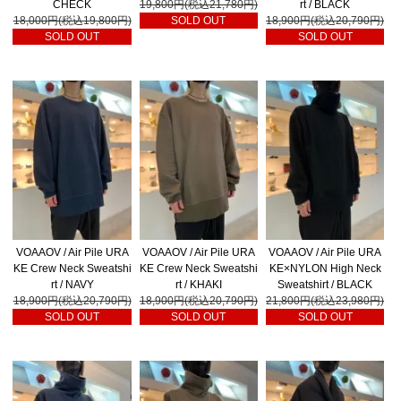
CHECK
19,800円(税込21,780円)
rt / BLACK
18,000円(税込19,800円)
SOLD OUT
18,900円(税込20,790円)
SOLD OUT
SOLD OUT
VOAAOV / Air Pile URA
VOAAOV / Air Pile URA
VOAAOV / Air Pile URA
KE Crew Neck Sweatshi
KE Crew Neck Sweatshi
KE×NYLON High Neck
rt / NAVY
rt / KHAKI
Sweatshirt / BLACK
18,900円(税込20,790円)
18,900円(税込20,790円)
21,800円(税込23,980円)
SOLD OUT
SOLD OUT
SOLD OUT