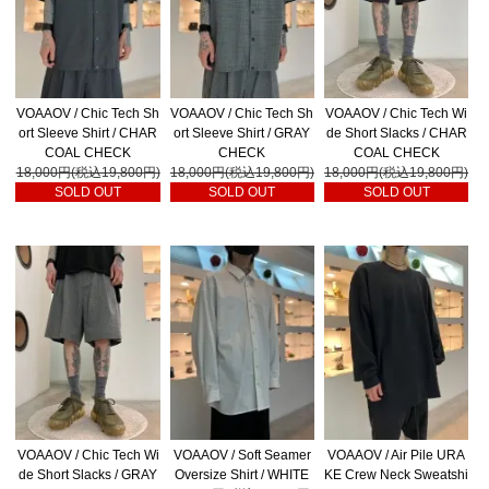
VOAAOV / Chic Tech Sh
VOAAOV / Chic Tech Sh
VOAAOV / Chic Tech Wi
ort Sleeve Shirt / CHAR
ort Sleeve Shirt / GRAY
de Short Slacks / CHAR
COAL CHECK
CHECK
COAL CHECK
18,000円(税込19,800円)
18,000円(税込19,800円)
18,000円(税込19,800円)
SOLD OUT
SOLD OUT
SOLD OUT
VOAAOV / Chic Tech Wi
VOAAOV / Soft Seamer
VOAAOV / Air Pile URA
de Short Slacks / GRAY
Oversize Shirt / WHITE
KE Crew Neck Sweatshi