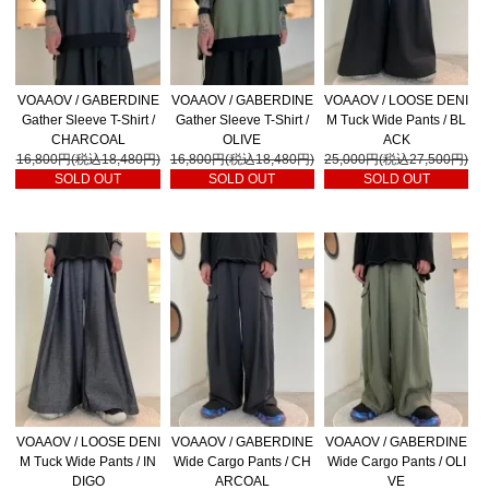
VOAAOV / GABERDINE
VOAAOV / GABERDINE
VOAAOV / LOOSE DENI
Gather Sleeve T-Shirt /
Gather Sleeve T-Shirt /
M Tuck Wide Pants / BL
CHARCOAL
OLIVE
ACK
16,800円(税込18,480円)
16,800円(税込18,480円)
25,000円(税込27,500円)
SOLD OUT
SOLD OUT
SOLD OUT
VOAAOV / LOOSE DENI
VOAAOV / GABERDINE
VOAAOV / GABERDINE
M Tuck Wide Pants / IN
Wide Cargo Pants / CH
Wide Cargo Pants / OLI
DIGO
ARCOAL
VE