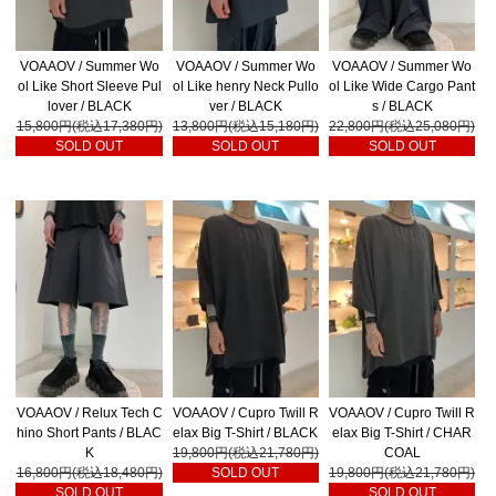
VOAAOV / Summer Wo
VOAAOV / Summer Wo
VOAAOV / Summer Wo
ol Like Short Sleeve Pul
ol Like henry Neck Pullo
ol Like Wide Cargo Pant
lover / BLACK
ver / BLACK
s / BLACK
15,800円(税込17,380円)
13,800円(税込15,180円)
22,800円(税込25,080円)
SOLD OUT
SOLD OUT
SOLD OUT
VOAAOV / Relux Tech C
VOAAOV / Cupro Twill R
VOAAOV / Cupro Twill R
hino Short Pants / BLAC
elax Big T-Shirt / BLACK
elax Big T-Shirt / CHAR
K
19,800円(税込21,780円)
COAL
16,800円(税込18,480円)
SOLD OUT
19,800円(税込21,780円)
SOLD OUT
SOLD OUT