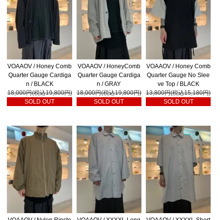
VOAAOV / Honey Comb
VOAAOV / HoneyComb
VOAAOV / Honey Comb
Quarter Gauge Cardiga
Quarter Gauge Cardiga
Quarter Gauge No Slee
n / BLACK
n / GRAY
ve Top / BLACK
18,000円(税込19,800円)
18,000円(税込19,800円)
13,800円(税込15,180円)
SOLD OUT
SOLD OUT
SOLD OUT