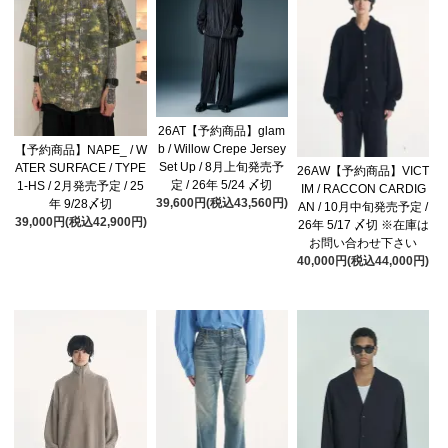
26AT【予約商品】glam
b / Willow Crepe Jersey
【予約商品】NAPE_ / W
Set Up / 8月上旬発売予
ATER SURFACE / TYPE
26AW【予約商品】VICT
定 / 26年 5/24 〆切
1-HS / 2月発売予定 / 25
IM / RACCON CARDIG
39,600円(税込43,560円)
年 9/28〆切
AN / 10月中旬発売予定 /
39,000円(税込42,900円)
26年 5/17 〆切 ※在庫は
お問い合わせ下さい
40,000円(税込44,000円)