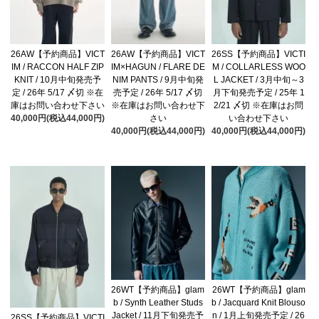
26AW【予約商品】VICT
26AW【予約商品】VICT
26SS【予約商品】VICTI
IM / RACCON HALF ZIP
IM×HAGUN / FLARE DE
M / COLLARLESS WOO
KNIT / 10月中旬発売予
NIM PANTS / 9月中旬発
L JACKET / 3月中旬～3
定 / 26年 5/17 〆切 ※在
売予定 / 26年 5/17 〆切
月下旬発売予定 / 25年 1
庫はお問い合わせ下さい
※在庫はお問い合わせ下
2/21 〆切 ※在庫はお問
40,000円(税込44,000円)
さい
い合わせ下さい
40,000円(税込44,000円)
40,000円(税込44,000円)
26WT【予約商品】glam
26WT【予約商品】glam
b / Synth Leather Studs
b / Jacquard Knit Blouso
Jacket / 11月下旬発売予
n / 1月上旬発売予定 / 26
26SS【予約商品】VICTI