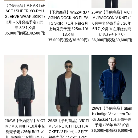
【予約商品】A.F ARTEF
ACT / SHEER YO-RYU
【予約商品】WIZZARD /
26AW【予約商品】VICT
SLEEVE WRAP SKIRT /
AGING DOCKING PLEA
IM / RACCON V-KNIT / 1
3月～5月発売予定 / 25
TS SKIRT / 1月下旬-2月
0月中旬発売予定 / 26年
年 8/ 31〆切
上旬発売予定 / 25年 10/
5/17 〆切 ※在庫はお問
35,000円(税込38,500円)
13〆切
い合わせ下さい
35,000円(税込38,500円)
36,000円(税込39,600円)
26WT【予約商品】glam
b / Indigo Velveteen Tra
ck Jacket / 1月上旬発売
26AW【予約商品】VICT
26SS【予約商品】VICTI
予定 / 26年 8/23〆切
IM / MIX KNIT / 10月中旬
M / STRETCH TECH JA
36,000円(税込39,600円)
発売予定 / 26年 5/17 〆
CKET / 3月中旬～3月下
切 ※在庫はお問い合わ
旬発売予定 / 25年 12/21