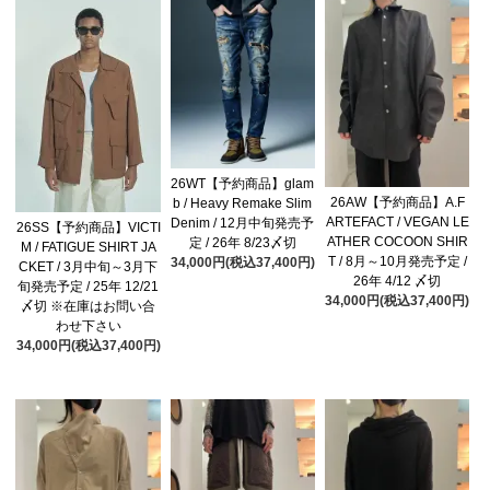
26WT【予約商品】glam
26AW【予約商品】A.F
b / Heavy Remake Slim
ARTEFACT / VEGAN LE
Denim / 12月中旬発売予
26SS【予約商品】VICTI
ATHER COCOON SHIR
定 / 26年 8/23〆切
M / FATIGUE SHIRT JA
T / 8月～10月発売予定 /
34,000円(税込37,400円)
CKET / 3月中旬～3月下
26年 4/12 〆切
旬発売予定 / 25年 12/21
34,000円(税込37,400円)
〆切 ※在庫はお問い合
わせ下さい
34,000円(税込37,400円)