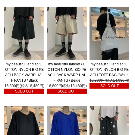
my beautiful landlet / C
my beautiful landlet / C
my beautiful landlet / C
OTTON NYLON BIO PE
OTTON NYLON BIO PE
OTTON NYLON BIO PE
ACH BACK WARP HAL
ACH BACK WARP HAL
ACH TOTE BAG / White
F PANTS / Black
F PANTS / Beige
12,800円(税込14,080円)
16,800円(税込18,480円)
16,800円(税込18,480円)
SOLD OUT
SOLD OUT
SOLD OUT