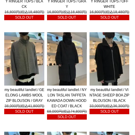
Y RINGER TOPS / BLA
Y RINGER TOPS / GRA
Y RINGER TOPS / OFF
CK
Y
WHITE
16,800円(税込18,480円)
16,800円(税込18,480円)
16,800円(税込18,480円)
SOLD OUT
SOLD OUT
SOLD OUT
my beautiful landlet / GE
my beautiful landlet / NY
my beautiful landlet / VI
ELONG LAMBS WOOL
LON TASLAN TAFFETA
NTAGE SHEEP BOA ZIP
ZIP BLOUSON / GRAY
KAWADA DOWN HOOD
BLOUSON / BLACK
38,000円(税込41,800円)
ED COAT / BLACK
33,000円(税込36,300円)
SOLD OUT
68,000円(税込74,800円)
SOLD OUT
SOLD OUT