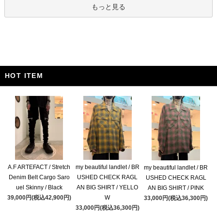
もっと見る
HOT ITEM
A.F ARTEFACT / Stretch
my beautiful landlet / BR
my beautiful landlet / BR
Denim Belt Cargo Saro
USHED CHECK RAGL
USHED CHECK RAGL
uel Skinny / Black
AN BIG SHIRT / YELLO
AN BIG SHIRT / PINK
39,000円(税込42,900円)
W
33,000円(税込36,300円)
33,000円(税込36,300円)