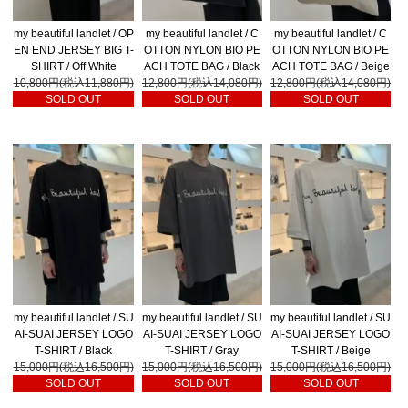
my beautiful landlet / OP
my beautiful landlet / C
my beautiful landlet / C
EN END JERSEY BIG T-
OTTON NYLON BIO PE
OTTON NYLON BIO PE
SHIRT / Off White
ACH TOTE BAG / Black
ACH TOTE BAG / Beige
10,800円(税込11,880円)
12,800円(税込14,080円)
12,800円(税込14,080円)
SOLD OUT
SOLD OUT
SOLD OUT
my beautiful landlet / SU
my beautiful landlet / SU
my beautiful landlet / SU
AI-SUAI JERSEY LOGO
AI-SUAI JERSEY LOGO
AI-SUAI JERSEY LOGO
T-SHIRT / Black
T-SHIRT / Gray
T-SHIRT / Beige
15,000円(税込16,500円)
15,000円(税込16,500円)
15,000円(税込16,500円)
SOLD OUT
SOLD OUT
SOLD OUT