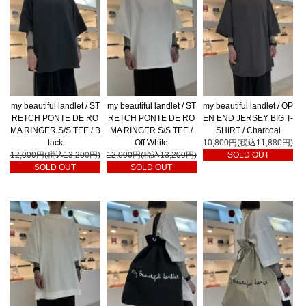
my beautiful landlet / ST
my beautiful landlet / ST
my beautiful landlet / OP
RETCH PONTE DE RO
RETCH PONTE DE RO
EN END JERSEY BIG T-
MA RINGER S/S TEE / B
MA RINGER S/S TEE /
SHIRT / Charcoal
lack
Off White
10,800円(税込11,880円)
12,000円(税込13,200円)
12,000円(税込13,200円)
SOLD OUT
SOLD OUT
SOLD OUT