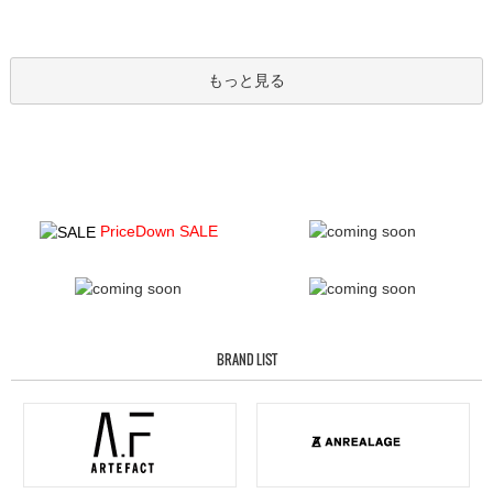
もっと見る
PriceDown SALE
BRAND LIST