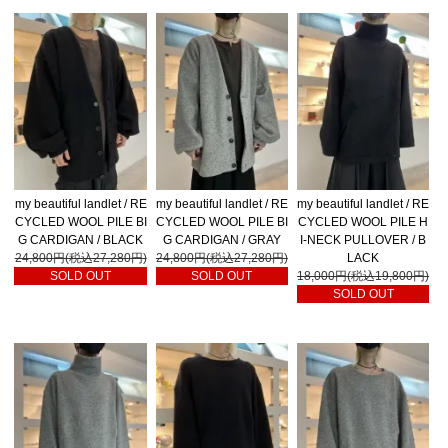
my beautiful landlet / RE
my beautiful landlet / RE
my beautiful landlet / RE
CYCLED WOOL PILE BI
CYCLED WOOL PILE BI
CYCLED WOOL PILE H
G CARDIGAN / BLACK
G CARDIGAN / GRAY
I-NECK PULLOVER / B
24,800円(税込27,280円)
24,800円(税込27,280円)
LACK
SOLD OUT
SOLD OUT
18,000円(税込19,800円)
SOLD OUT