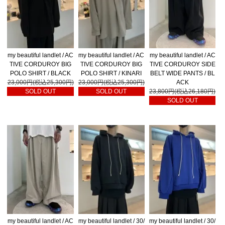
my beautiful landlet / AC
my beautiful landlet / AC
my beautiful landlet / AC
TIVE CORDUROY BIG
TIVE CORDUROY BIG
TIVE CORDUROY SIDE
POLO SHIRT / BLACK
POLO SHIRT / KINARI
BELT WIDE PANTS / BL
23,000円(税込25,300円)
23,000円(税込25,300円)
ACK
SOLD OUT
SOLD OUT
23,800円(税込26,180円)
SOLD OUT
my beautiful landlet / AC
my beautiful landlet / 30/
my beautiful landlet / 30/