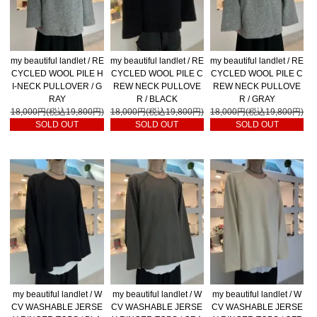
my beautiful landlet / RE
my beautiful landlet / RE
my beautiful landlet / RE
CYCLED WOOL PILE H
CYCLED WOOL PILE C
CYCLED WOOL PILE C
I-NECK PULLOVER / G
REW NECK PULLOVE
REW NECK PULLOVE
RAY
R / BLACK
R / GRAY
18,000円(税込19,800円)
18,000円(税込19,800円)
18,000円(税込19,800円)
SOLD OUT
SOLD OUT
SOLD OUT
my beautiful landlet / W
my beautiful landlet / W
my beautiful landlet / W
CV WASHABLE JERSE
CV WASHABLE JERSE
CV WASHABLE JERSE