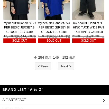
my beautiful landlet / SU
my beautiful landlet / SU
my beautiful landlet / C
PER BESIC JERSEY BI
PER BESIC JERSEY BI
HINO TUCK WIDE PAN
G TUCK TEE / Black
G TUCK TEE / Blue
TS (PAINT) / Charcoal
12,800円(税込14,080円)
12,800円(税込14,080円)
29,000円(税込31,900円)
SOLD OUT
SOLD OUT
SOLD OUT
284
145
192
全
商品
-
表示
< Prev
Next >
BRAND LIST “A to Z”
A.F ARTEFACT