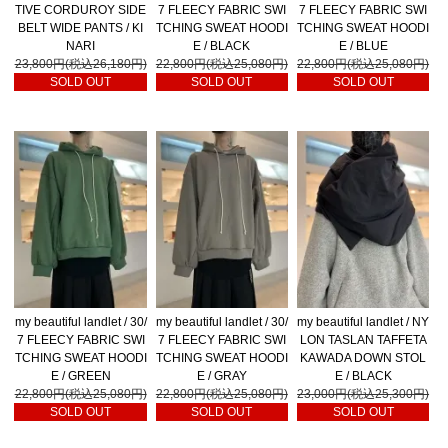
TIVE CORDUROY SIDE
7 FLEECY FABRIC SWI
7 FLEECY FABRIC SWI
BELT WIDE PANTS / KI
TCHING SWEAT HOODI
TCHING SWEAT HOODI
NARI
E / BLACK
E / BLUE
23,800円(税込26,180円)
22,800円(税込25,080円)
22,800円(税込25,080円)
SOLD OUT
SOLD OUT
SOLD OUT
my beautiful landlet / 30/
my beautiful landlet / 30/
my beautiful landlet / NY
7 FLEECY FABRIC SWI
7 FLEECY FABRIC SWI
LON TASLAN TAFFETA
TCHING SWEAT HOODI
TCHING SWEAT HOODI
KAWADA DOWN STOL
E / GREEN
E / GRAY
E / BLACK
22,800円(税込25,080円)
22,800円(税込25,080円)
23,000円(税込25,300円)
SOLD OUT
SOLD OUT
SOLD OUT