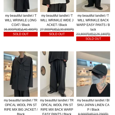
my beautiful landlet / T
my beautiful landlet / T
my beautiful landlet / T
WILL WRINKLE LONG
WILL WRINKLE WIDE J
WILL WRINKLE BACK
COAT / Black
ACKET / Black
WARP EASY PANTS / B
36,800円(税込40,480円)
27,900円(税込30,690円)
lack
SOLD OUT
SOLD OUT
23,800円(税込26,180円)
SOLD OUT
my beautiful landlet / TR
my beautiful landlet / TR
my beautiful landlet / BI
OPICAL WOOL PIN ST
OPICAL WOOL PIN ST
SHU JAPAN LINEN CA
RIPE MIX BIG JACKET /
RIPE MIX BACK WARP
P / Black
Black
EASY PANTS / Black
8,900円(税込9,790円)