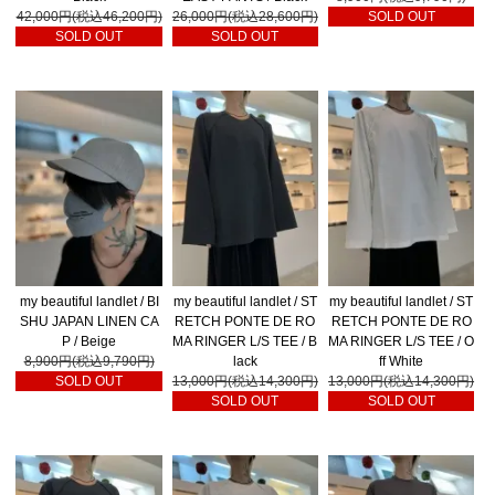
42,000円(税込46,200円)
26,000円(税込28,600円)
SOLD OUT
SOLD OUT
SOLD OUT
my beautiful landlet / BI
my beautiful landlet / ST
my beautiful landlet / ST
SHU JAPAN LINEN CA
RETCH PONTE DE RO
RETCH PONTE DE RO
P / Beige
MA RINGER L/S TEE / B
MA RINGER L/S TEE / O
8,900円(税込9,790円)
lack
ff White
SOLD OUT
13,000円(税込14,300円)
13,000円(税込14,300円)
SOLD OUT
SOLD OUT