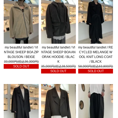
my beautiful landlet / VI
my beautiful landlet / VI
my beautiful landlet / RE
NTAGE SHEEP BOA ZIP
NTAGE SHEEP BOA AN
CYCLED MELANGE W
BLOUSON / BEIGE
ORAK HOODIE / BLAC
OOL KNIT LONG COAT
33,000円(税込36,300円)
K
/ BLACK
SOLD OUT
35,000円(税込38,500円)
58,000円(税込63,800円)
SOLD OUT
SOLD OUT