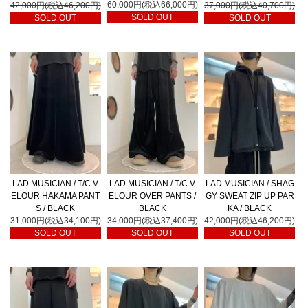
60,000円(税込66,000円)
42,000円(税込46,200円)
37,000円(税込40,700円)
SOLD OUT
SOLD OUT
SOLD OUT
LAD MUSICIAN / T/C V
LAD MUSICIAN / T/C V
LAD MUSICIAN / SHAG
ELOUR HAKAMA PANT
ELOUR OVER PANTS /
GY SWEAT ZIP UP PAR
S / BLACK
BLACK
KA / BLACK
31,000円(税込34,100円)
34,000円(税込37,400円)
42,000円(税込46,200円)
SOLD OUT
SOLD OUT
SOLD OUT