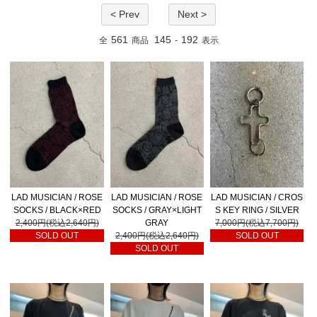
< Prev
Next >
561
145
192
全
商品
-
表示
LAD MUSICIAN / ROSE
LAD MUSICIAN / ROSE
LAD MUSICIAN / CROS
SOCKS / BLACK×RED
SOCKS / GRAY×LIGHT
S KEY RING / SILVER
2,400円(税込2,640円)
GRAY
7,000円(税込7,700円)
SOLD OUT
2,400円(税込2,640円)
SOLD OUT
SOLD OUT