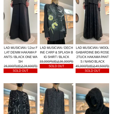
LAD MUSICIAN / 12oz F
LAD MUSICIAN / DECH
LAD MUSICIAN / WOOL
LAT DENIM HAKAMA P
INE CARP & SPLASH B
GABARDINE BIG ROSE
ANTS / BLACK ONE WA
IG SHIRT / BLACK
2TUCK HAKAMA PANT
SH
33,000円(税込36,300円)
S / NANO BLACK
26,000円(税込28,600円)
SOLD OUT
45,000円(税込49,500円)
SOLD OUT
SOLD OUT