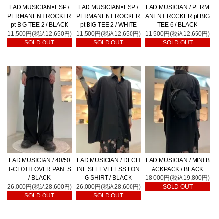
LAD MUSICIAN×ESP /
LAD MUSICIAN×ESP /
LAD MUSICIAN / PERM
PERMANENT ROCKER
PERMANENT ROCKER
ANENT ROCKER pt BIG
pt BIG TEE 2 / BLACK
pt BIG TEE 2 / WHITE
TEE 6 / BLACK
11,500円(税込12,650円)
11,500円(税込12,650円)
11,500円(税込12,650円)
SOLD OUT
SOLD OUT
SOLD OUT
LAD MUSICIAN / 40/50
LAD MUSICIAN / DECH
LAD MUSICIAN / MINI B
T-CLOTH OVER PANTS
INE SLEEVELESS LON
ACKPACK / BLACK
/ BLACK
G SHIRT / BLACK
18,000円(税込19,800円)
26,000円(税込28,600円)
26,000円(税込28,600円)
SOLD OUT
SOLD OUT
SOLD OUT