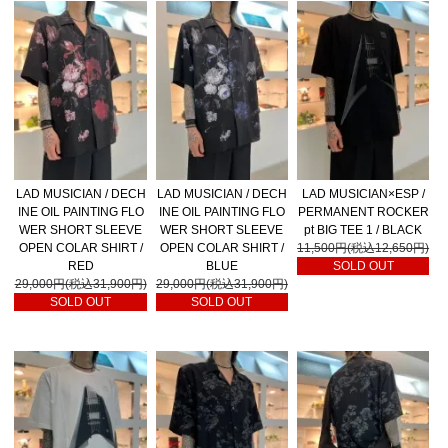
LAD MUSICIAN / DECH
LAD MUSICIAN / DECH
LAD MUSICIAN×ESP /
INE OIL PAINTING FLO
INE OIL PAINTING FLO
PERMANENT ROCKER
WER SHORT SLEEVE
WER SHORT SLEEVE
pt BIG TEE 1 / BLACK
OPEN COLAR SHIRT /
OPEN COLAR SHIRT /
11,500円(税込12,650円)
RED
BLUE
SOLD OUT
29,000円(税込31,900円)
29,000円(税込31,900円)
SOLD OUT
SOLD OUT