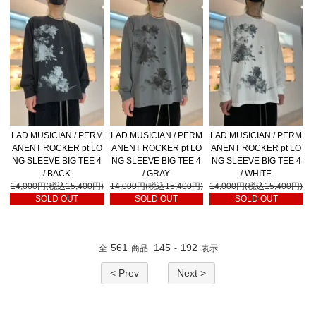
LAD MUSICIAN / PERM
LAD MUSICIAN / PERM
LAD MUSICIAN / PERM
ANENT ROCKER pt LO
ANENT ROCKER pt LO
ANENT ROCKER pt LO
NG SLEEVE BIG TEE 4
NG SLEEVE BIG TEE 4
NG SLEEVE BIG TEE 4
/ BACK
/ GRAY
/ WHITE
14,000円(税込15,400円)
14,000円(税込15,400円)
14,000円(税込15,400円)
SOLD OUT
SOLD OUT
SOLD OUT
561
145
192
全
商品
-
表示
< Prev
Next >