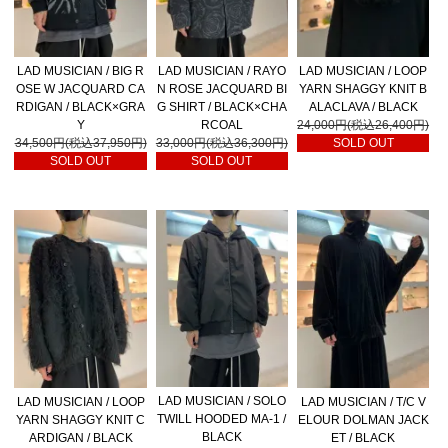
LAD MUSICIAN / BIG R
LAD MUSICIAN / RAYO
LAD MUSICIAN / LOOP
OSE W JACQUARD CA
N ROSE JACQUARD BI
YARN SHAGGY KNIT B
RDIGAN / BLACK×GRA
G SHIRT / BLACK×CHA
ALACLAVA / BLACK
Y
RCOAL
24,000円(税込26,400円)
34,500円(税込37,950円)
33,000円(税込36,300円)
SOLD OUT
SOLD OUT
SOLD OUT
LAD MUSICIAN / SOLO
LAD MUSICIAN / LOOP
LAD MUSICIAN / T/C V
TWILL HOODED MA-1 /
YARN SHAGGY KNIT C
ELOUR DOLMAN JACK
BLACK
ARDIGAN / BLACK
ET / BLACK