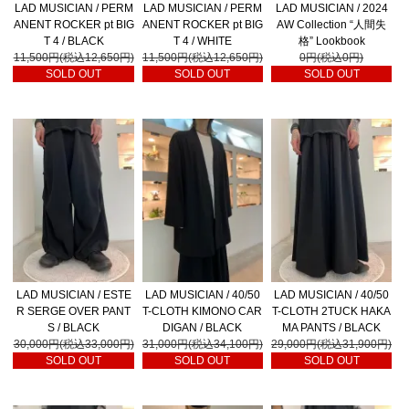
LAD MUSICIAN / PERM
LAD MUSICIAN / PERM
LAD MUSICIAN / 2024
ANENT ROCKER pt BIG
ANENT ROCKER pt BIG
AW Collection “人間失
T 4 / BLACK
T 4 / WHITE
格” Lookbook
11,500円(税込12,650円)
11,500円(税込12,650円)
0円(税込0円)
SOLD OUT
SOLD OUT
SOLD OUT
LAD MUSICIAN / ESTE
LAD MUSICIAN / 40/50
LAD MUSICIAN / 40/50
R SERGE OVER PANT
T-CLOTH KIMONO CAR
T-CLOTH 2TUCK HAKA
S / BLACK
DIGAN / BLACK
MA PANTS / BLACK
30,000円(税込33,000円)
31,000円(税込34,100円)
29,000円(税込31,900円)
SOLD OUT
SOLD OUT
SOLD OUT