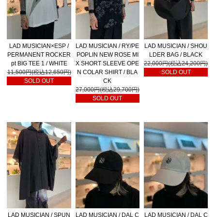
LAD MUSICIAN×ESP /
LAD MUSICIAN / RY/PE
LAD MUSICIAN / SHOU
PERMANENT ROCKER
POPLIN NEW ROSE MI
LDER BAG / BLACK
pt BIG TEE 1 / WHITE
X SHORT SLEEVE OPE
22,000円(税込24,200円)
11,500円(税込12,650円)
N COLAR SHIRT / BLA
SOLD OUT
SOLD OUT
CK
27,000円(税込29,700円)
SOLD OUT
LAD MUSICIAN / SPUN
LAD MUSICIAN / DAL C
LAD MUSICIAN / DAL C