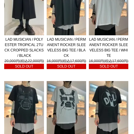
LAD MUSICIAN / POLY
LAD MUSICIAN / PERM
LAD MUSICIAN / PERM
ESTER TROPICAL 2TU
ANENT ROCKER SLEE
ANENT ROCKER SLEE
CK CROPPED SLACKS
VELESS BIG TEE / BLA
VELESS BIG TEE / WHI
/ BLACK
CK
TE
20,000円(税込22,000円)
16,000円(税込17,600円)
16,000円(税込17,600円)
SOLD OUT
SOLD OUT
SOLD OUT