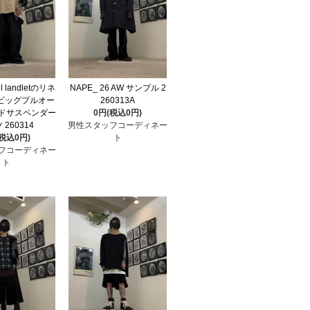
ul landletのリネ
NAPE_ 26 AW サンプル 2
ビッグプルオー
260313A
ドサスペンダー
0円(税込0円)
 260314
男性スタッフコーディネー
(税込0円)
ト
フコーディネー
ト