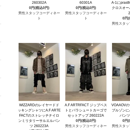
260302A
60301A
A-1にpra
0円(税込0円)
0円(税込0円)
クロスオーバ
男性スタッフコーディネー
男性スタッフコーディネー
ト
ト
0円
男性スタッ
WIZZARDのレイヤードド
A.F ARTRFACT ジップベス
VOAAOV
ッキングシャツにA.F ARTE
トとパラシュートカーゴで
ブルゾンに
FACTのストレッチナイロ
セットアップ 260222A
パンツ 
ンミリタリーサルエルパン
0円(税込0円)
0円
ツ 260223A
男性スタッフコーディネー
男性スタッ