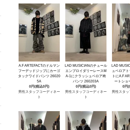
A.F ARTEFACTのドルマン
LAD MUSICIANのチュール
LAD MUS
フーデッドジップにカーゴ
エンブロイダリーレースM
ュベロアト
タックワイドパンツ 26020
A-1にクラッシュベロア袴
トにA.F A
5A
パンツ 260203A
ートショー
0円(税込0円)
0円(税込0円)
0円
男性スタッフコーディネー
男性スタッフコーディネー
男性スタッ
ト
ト