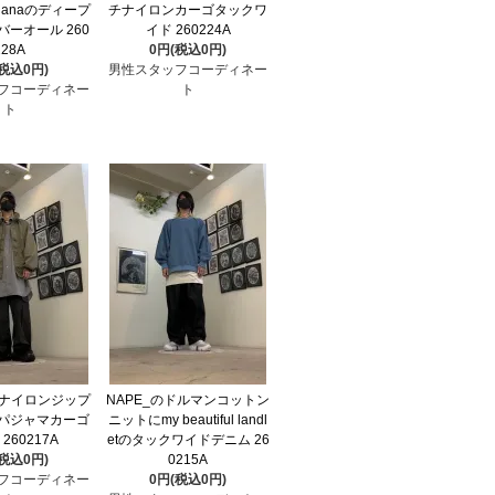
sthanaのディープ
チナイロンカーゴタックワ
ーオール 260
イド 260224A
228A
0円(税込0円)
(税込0円)
男性スタッフコーディネー
フコーディネー
ト
ト
のナイロンジップ
NAPE_のドルマンコットン
パジャマカーゴ
ニットにmy beautiful landl
260217A
etのタックワイドデニム 26
(税込0円)
0215A
フコーディネー
0円(税込0円)