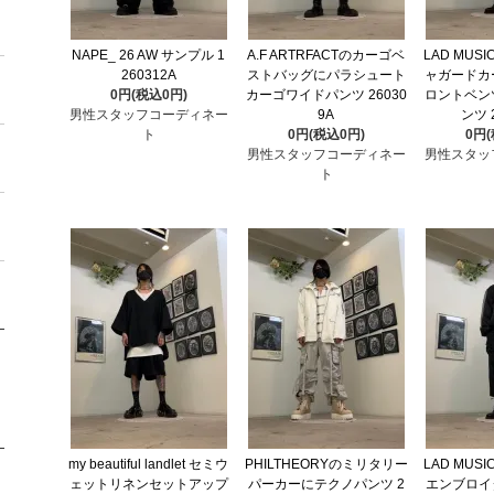
NAPE_ 26 AW サンプル 1
A.F ARTRFACTのカーゴベ
LAD MUS
260312A
ストバッグにパラシュート
ャガードカ
0円(税込0円)
カーゴワイドパンツ 26030
ロントベン
男性スタッフコーディネー
9A
ンツ 
ト
0円(税込0円)
0円
男性スタッフコーディネー
男性スタッ
ト
my beautiful landlet セミウ
PHILTHEORYのミリタリー
LAD MUS
ェットリネンセットアップ
パーカーにテクノパンツ 2
エンブロイ